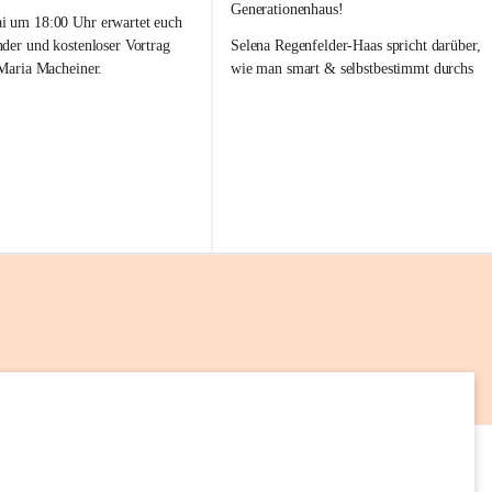
a
Generationenhaus!
M
 um 18:00 Uhr erwartet euch 
i
nder und kostenloser Vortrag 
Selena Regenfelder-Haas spricht darüber, 
 Maria Macheiner.
wie man smart & selbstbestimmt durchs 
Leben geht 💡🌱
es Abends: „Darm & Emotion“
📅 12. Mai
frei
🕕 18:00 – 19:00 Uhr
📍 lelaMi Generationenhaus
 uns auf euren Besuch! 💛
Kommt vorbei, lasst Euch inspirieren und 
nehmt neue Impulse für Euren Alltag mit! 
Wir freuen uns auf Euch 💛
7
AUG