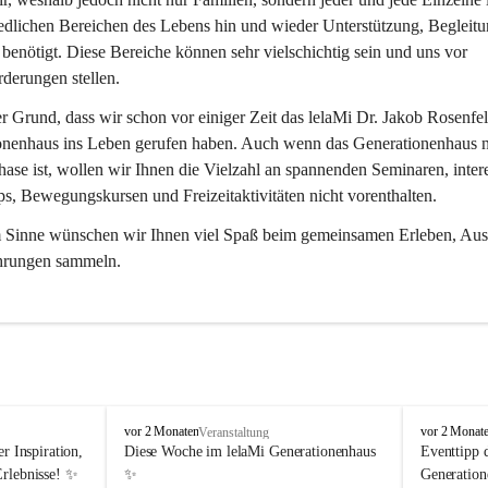
edlichen Bereichen des Lebens hin und wieder Unterstützung, Begleitu
benötigt. Diese Bereiche können sehr vielschichtig sein und uns vor 
derungen stellen.
er Grund, dass wir schon vor einiger Zeit das lelaMi Dr. Jakob Rosenfel
onenhaus ins Leben gerufen haben. Auch wenn das Generationenhaus n
ase ist, wollen wir Ihnen die Vielzahl an spannenden Seminaren, inter
, Bewegungskursen und Freizeitaktivitäten nicht vorenthalten.
m Sinne wünschen wir Ihnen viel Spaß beim gemeinsamen Erleben, Aus
hrungen sammeln.
l
l
vor 2 Monaten
vor 2 Monat
Veranstaltung
e
e
r Inspiration, 
Diese Woche im lelaMi Generationenhaus 
Eventtipp 
l
l
Erlebnisse! ✨
✨
Generation