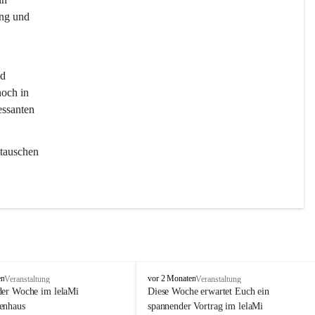
ng und 
d 
och in 
essanten 
tauschen 
l
en
vor 2 Monaten
Veranstaltung
Veranstaltung
e
der Woche im lelaMi 
Diese Woche erwartet Euch ein 
l
enhaus
spannender Vortrag im lelaMi 