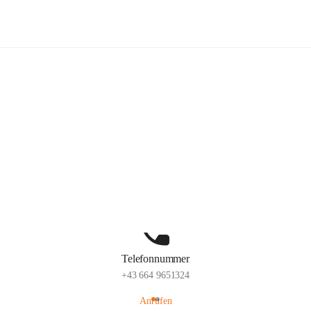
lelaMi
Hauptadresse
Anna Steurergasse 1, 2752 Wöllersdorf-Steinabrückl, AUT
Auf Karte ansehen
Telefonnummer
+43 664 9651324
Anrufen