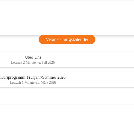
für Kinder
ucher ist 
t: Beim 
Natascha 
ihre 
Veranstaltungskalender
nd lernen 
grafie 
Über Uns
Lesezeit 2 Minuten
•
2. Juli 2026
Kursprogramm Frühjahr/Sommer 2026
Lesezeit 1 Minute
•
25. März 2026