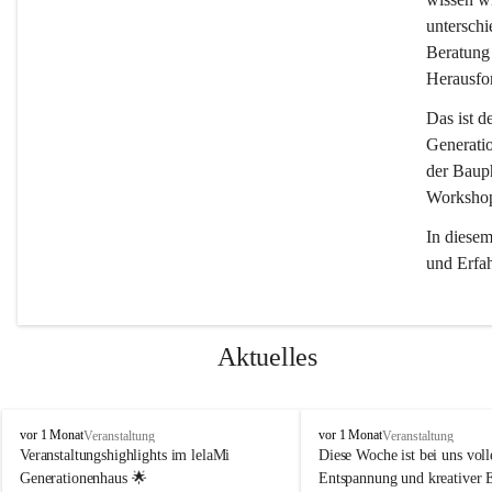
unterschi
Beratung 
Herausfor
Das ist d
Generati
der Bauph
Workshops
In diese
und Erfa
Aktuelles
l
l
vor 1 Monat
vor 1 Monat
Veranstaltung
Veranstaltung
e
e
Veranstaltungshighlights im lelaMi 
Diese Woche ist bei uns volle
l
l
Generationenhaus 🌟
Entspannung und kreativer 