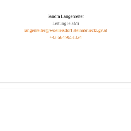
Sandra Langenreiter
Leitung lelaMi
langenreiter@woellersdorf-steinabrueckl.gv.at
+43 664 9651324