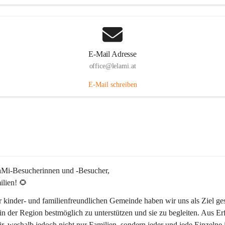
E-Mail Adresse
office@lelami.at
E-Mail schreiben
laMi-Besucherinnen und -Besucher, 
ilien! 🌻
r kinder- und familienfreundlichen Gemeinde haben wir uns als Ziel ges
in der Region bestmöglich zu unterstützen und sie zu begleiten. Aus Er
r, weshalb jedoch nicht nur Familien, sondern jeder und jede Einzelne 