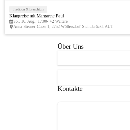
Tage im lelaMi Generationenhaus! 💚
📸👧🧒 
27. Juni | Fotowalk 
Tradition & Brauchtum
Auch für unsere jüngsten Bes
Klangreise mit Margarete Paul
etwas Besonderes vorbereite
So., 16. Aug., 17:00
+2 Weitere
Anna-Steurer-Gasse 1, 2752 Wöllersdorf-Steinabrückl, AUT
„Fotowalk für Kinder“ mit 
Rössle entdecken die Kinder 
Umgebung durch die Linse u
Über Uns
spielerisch die Welt der Foto
kennen. 
Kontakte