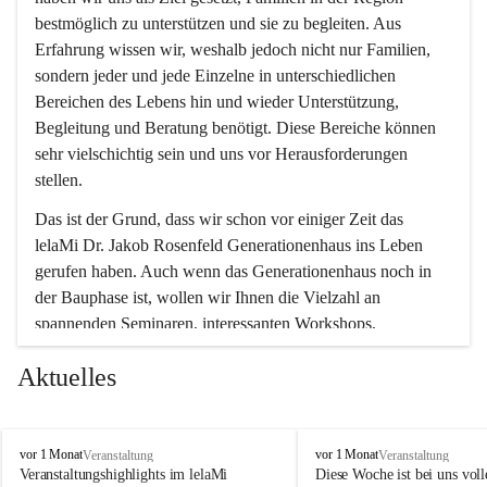
bestmöglich zu unterstützen und sie zu begleiten. Aus 
Erfahrung wissen wir, weshalb jedoch nicht nur Familien, 
sondern jeder und jede Einzelne in unterschiedlichen 
Bereichen des Lebens hin und wieder Unterstützung, 
Begleitung und Beratung benötigt. Diese Bereiche können 
sehr vielschichtig sein und uns vor Herausforderungen 
stellen.
Das ist der Grund, dass wir schon vor einiger Zeit das 
lelaMi Dr. Jakob Rosenfeld Generationenhaus ins Leben 
gerufen haben. Auch wenn das Generationenhaus noch in 
der Bauphase ist, wollen wir Ihnen die Vielzahl an 
spannenden Seminaren, interessanten Workshops, 
Bewegungskursen und Freizeitaktivitäten nicht vorenthalten.
Aktuelles
In diesem Sinne wünschen wir Ihnen viel Spaß beim 
gemeinsamen Erleben, Austauschen und Erfahrungen 
sammeln.
l
l
vor 1 Monat
vor 1 Monat
Veranstaltung
Veranstaltung
e
e
Veranstaltungshighlights im lelaMi 
Diese Woche ist bei uns volle