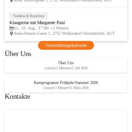
Anna Steurergasse 1, 2752 Wöllersdorf-Steinabrückl, AUT
und Besucher und auf zwei inspirierende 
verschmelzen.
Tage im lelaMi Generationenhaus! 💚
📸👧🧒 
27. Juni | Fotowalk 
Tradition & Brauchtum
16
Auch für unsere jüngsten Bes
Klangreise mit Margarete Paul
AUG
etwas Besonderes vorbereite
So., 16. Aug., 17:00
+2 Weitere
Anna-Steurer-Gasse 1, 2752 Wöllersdorf-Steinabrückl, AUT
„Fotowalk für Kinder“ mit 
Rössle entdecken die Kinder 
Veranstaltungskalender
Umgebung durch die Linse u
Über Uns
spielerisch die Welt der Foto
kennen. 
Über Uns
Lesezeit 2 Minuten
•
2. Juli 2026
Kursprogramm Frühjahr/Sommer 2026
Lesezeit 1 Minute
•
25. März 2026
Kontakte