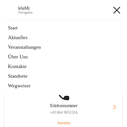
lelaMi
Navigation
lelaMi
Start
Aktuelles
Veranstaltungen
Hauptadresse
Über Uns
Anna Steurergasse 1, 2752 Wöllersdorf-Steinabrückl, AUT
Kontakte
Auf Karte ansehen
Standorte
Wegweiser
Telefonnummer
+43 664 9651324
Anrufen