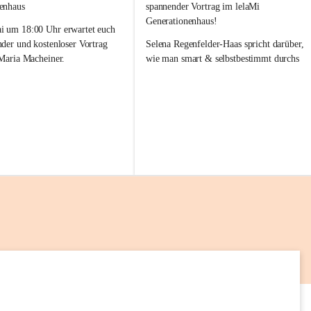
l
enhaus
spannender Vortrag im lelaMi 
a
Generationenhaus!
M
 um 18:00 Uhr erwartet euch 
i
nder und kostenloser Vortrag 
Selena Regenfelder-Haas spricht darüber, 
 Maria Macheiner.
wie man smart & selbstbestimmt durchs 
Leben geht 💡🌱
es Abends: „Darm & Emotion“
📅 12. Mai
frei
🕕 18:00 – 19:00 Uhr
📍 lelaMi Generationenhaus
 uns auf euren Besuch! 💛
Kommt vorbei, lasst Euch inspirieren und 
nehmt neue Impulse für Euren Alltag mit! 
Wir freuen uns auf Euch 💛
14
AUG