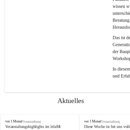
wissen wi
unterschi
Beratung 
Herausfor
Das ist d
Generati
der Bauph
Workshops
In diese
und Erfa
Aktuelles
l
l
vor 1 Monat
vor 1 Monat
Veranstaltung
Veranstaltung
e
e
Veranstaltungshighlights im lelaMi 
Diese Woche ist bei uns volle