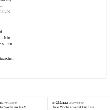
in 
ng und 
d 
och in 
essanten 
tauschen 
l
en
vor 2 Monaten
Veranstaltung
Veranstaltung
e
der Woche im lelaMi 
Diese Woche erwartet Euch ein 