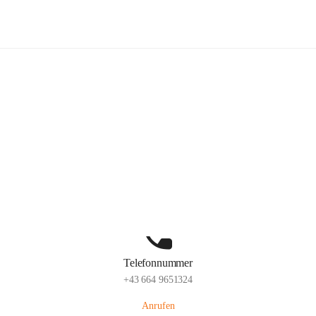
lelaMi
Hauptadresse
Anna Steurergasse 1, 2752 Wöllersdorf-Steinabrückl, AUT
Auf Karte ansehen
Telefonnummer
+43 664 9651324
Anrufen