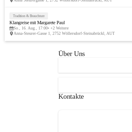
Anna Steurergasse 1, 2752 Wöllersdorf-Steinabrückl, AUT
und Besucher und auf zwei inspirierende 
verschmelzen.
Tage im lelaMi Generationenhaus! 💚
📸👧🧒 
27. Juni | Fotowalk 
Tradition & Brauchtum
Auch für unsere jüngsten Bes
Klangreise mit Margarete Paul
etwas Besonderes vorbereite
So., 16. Aug., 17:00
+2 Weitere
Anna-Steurer-Gasse 1, 2752 Wöllersdorf-Steinabrückl, AUT
„Fotowalk für Kinder“ mit 
Rössle entdecken die Kinder 
Umgebung durch die Linse u
Über Uns
spielerisch die Welt der Foto
kennen. 
Kontakte