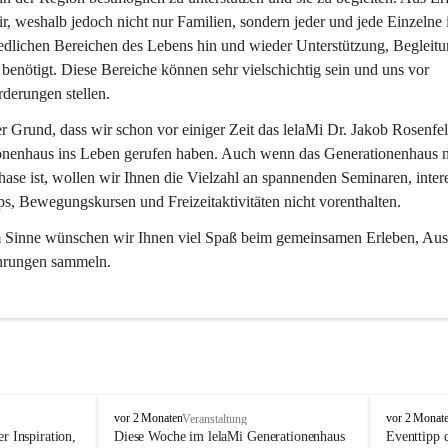
r, weshalb jedoch nicht nur Familien, sondern jeder und jede Einzelne 
edlichen Bereichen des Lebens hin und wieder Unterstützung, Begleitu
benötigt. Diese Bereiche können sehr vielschichtig sein und uns vor 
derungen stellen.
er Grund, dass wir schon vor einiger Zeit das lelaMi Dr. Jakob Rosenfel
onenhaus ins Leben gerufen haben. Auch wenn das Generationenhaus n
ase ist, wollen wir Ihnen die Vielzahl an spannenden Seminaren, inter
, Bewegungskursen und Freizeitaktivitäten nicht vorenthalten.
m Sinne wünschen wir Ihnen viel Spaß beim gemeinsamen Erleben, Aus
hrungen sammeln.
l
l
vor 2 Monaten
vor 2 Monat
Veranstaltung
e
e
r Inspiration, 
Diese Woche im lelaMi Generationenhaus 
Eventtipp 