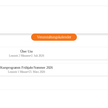
für Kinder
ucher ist 
t: Beim 
Natascha 
ihre 
Veranstaltungskalender
nd lernen 
grafie 
Über Uns
Lesezeit 2 Minuten
•
2. Juli 2026
Kursprogramm Frühjahr/Sommer 2026
Lesezeit 1 Minute
•
25. März 2026