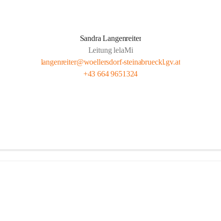
Sandra Langenreiter
Leitung lelaMi
langenreiter@woellersdorf-steinabrueckl.gv.at
+43 664 9651324