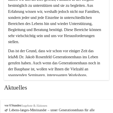
bestmöglich zu unterstützen und sie zu begleiten. Aus 
Erfahrung wissen wir, weshalb jedoch nicht nur Familien, 
sondern jeder und jede Einzelne in unterschiedlichen 
Bereichen des Lebens hin und wieder Unterstützung, 
Begleitung und Beratung benötigt. Diese Bereiche können 
sehr vielschichtig sein und uns vor Herausforderungen 
stellen.
Das ist der Grund, dass wir schon vor einiger Zeit das 
lelaMi Dr. Jakob Rosenfeld Generationenhaus ins Leben 
gerufen haben. Auch wenn das Generationenhaus noch in 
der Bauphase ist, wollen wir Ihnen die Vielzahl an 
spannenden Seminaren, interessanten Workshops, 
Bewegungskursen und Freizeitaktivitäten nicht vorenthalten.
Aktuelles
In diesem Sinne wünschen wir Ihnen viel Spaß beim 
gemeinsamen Erleben, Austauschen und Erfahrungen 
sammeln.
l
vor 6 Stunden
Angebote & Aktionen
e
🌿 Lebens-langes-Miteinander – unser Generationenhaus für alle 