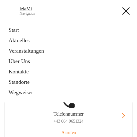
lelaMi
Navigation
lelaMi
Start
Aktuelles
Veranstaltungen
Hauptadresse
Über Uns
Anna Steurergasse 1, 2752 Wöllersdorf-Steinabrückl, AUT
Kontakte
Auf Karte ansehen
Standorte
Wegweiser
Telefonnummer
+43 664 9651324
Anrufen