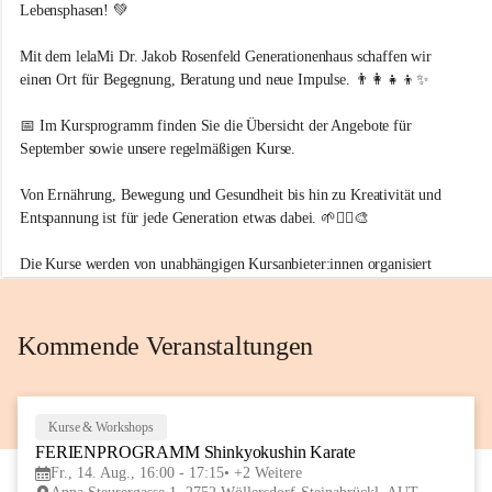
l
Lebensphasen! 💚
a
M
Mit dem lelaMi Dr. Jakob Rosenfeld Generationenhaus schaffen wir 
i
einen Ort für Begegnung, Beratung und neue Impulse. 👨‍👩‍👧‍👦✨
📅 Im Kursprogramm finden Sie die Übersicht der Angebote für 
September
 sowie unsere 
regelmäßigen Kurse.
Von Ernährung, Bewegung und Gesundheit bis hin zu Kreativität und 
Entspannung ist für jede Generation etwas dabei. 🌱🧘‍♀️🎨
Die Kurse werden von unabhängigen Kursanbieter:innen organisiert 
und durchgeführt.
Wir freuen uns auf Sie im neuen Generationenhaus! 💚
Kommende Veranstaltungen
Kurse & Workshops
14
FERIENPROGRAMM Shinkyokushin Karate
AUG
Fr., 14. Aug., 16:00 - 17:15
+2 Weitere