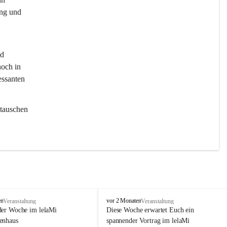
ng und 
d 
och in 
essanten 
tauschen 
l
en
vor 2 Monaten
Veranstaltung
Veranstaltung
e
der Woche im lelaMi 
Diese Woche erwartet Euch ein 
l
enhaus
spannender Vortrag im lelaMi 