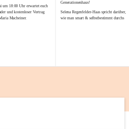
a
Generationenhaus!
M
 um 18:00 Uhr erwartet euch 
i
nder und kostenloser Vortrag 
Selena Regenfelder-Haas spricht darüber, 
 Maria Macheiner.
wie man smart & selbstbestimmt durchs 
Leben geht 💡🌱
es Abends: „Darm & Emotion“
📅 12. Mai
frei
🕕 18:00 – 19:00 Uhr
📍 lelaMi Generationenhaus
 uns auf euren Besuch! 💛
Kommt vorbei, lasst Euch inspirieren und 
nehmt neue Impulse für Euren Alltag mit! 
Wir freuen uns auf Euch 💛
7
AUG