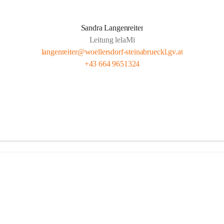
Sandra Langenreiter
Leitung lelaMi
langenreiter@woellersdorf-steinabrueckl.gv.at
+43 664 9651324