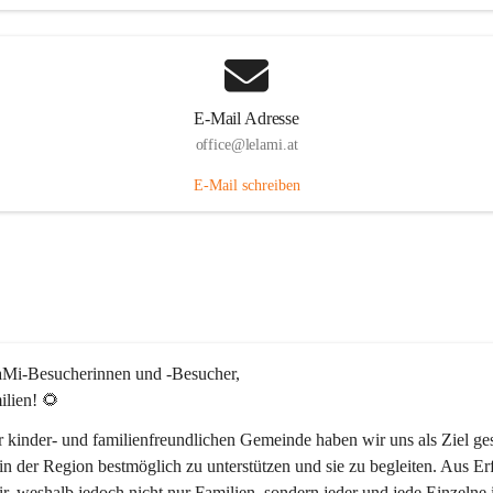
E-Mail Adresse
office@lelami.at
E-Mail schreiben
laMi-Besucherinnen und -Besucher, 
ilien! 🌻
r kinder- und familienfreundlichen Gemeinde haben wir uns als Ziel ges
in der Region bestmöglich zu unterstützen und sie zu begleiten. Aus Er
r, weshalb jedoch nicht nur Familien, sondern jeder und jede Einzelne 