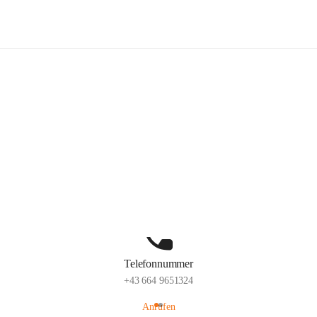
lelaMi
Hauptadresse
Anna Steurergasse 1, 2752 Wöllersdorf-Steinabrückl, AUT
Auf Karte ansehen
Telefonnummer
+43 664 9651324
Anrufen