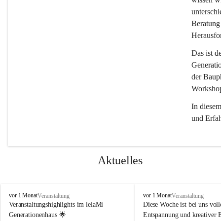
unterschi
Beratung 
Herausfor
Das ist d
Generati
der Bauph
Workshops
In diese
und Erfa
Aktuelles
l
l
vor 1 Monat
vor 1 Monat
Veranstaltung
Veranstaltung
e
e
Veranstaltungshighlights im lelaMi 
Diese Woche ist bei uns volle
l
l
Generationenhaus 🌟
Entspannung und kreativer 