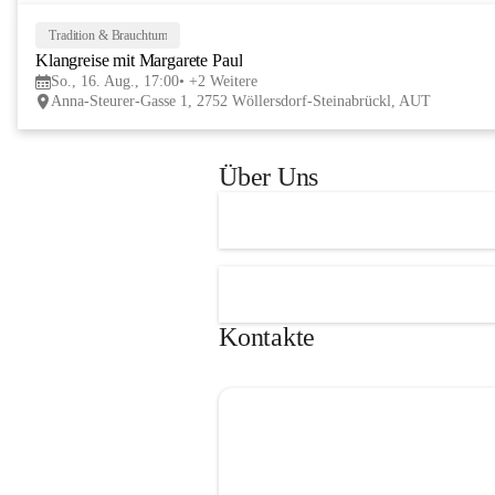
Tage im lelaMi Generationenhaus! 💚
📸👧🧒 
27. Juni | Fotowalk 
Tradition & Brauchtum
Auch für unsere jüngsten Bes
Klangreise mit Margarete Paul
etwas Besonderes vorbereite
So., 16. Aug., 17:00
+2 Weitere
Anna-Steurer-Gasse 1, 2752 Wöllersdorf-Steinabrückl, AUT
„Fotowalk für Kinder“ mit 
Rössle entdecken die Kinder 
Umgebung durch die Linse u
Über Uns
spielerisch die Welt der Foto
kennen. 
Kontakte