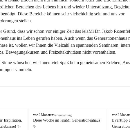
edlichen Bereichen des Lebens hin und wieder Unterstützung, Begleitu
benötigt. Diese Bereiche können sehr vielschichtig sein und uns vor 
derungen stellen.
er Grund, dass wir schon vor einiger Zeit das lelaMi Dr. Jakob Rosenfel
onenhaus ins Leben gerufen haben. Auch wenn das Generationenhaus n
ase ist, wollen wir Ihnen die Vielzahl an spannenden Seminaren, inter
, Bewegungskursen und Freizeitaktivitäten nicht vorenthalten.
m Sinne wünschen wir Ihnen viel Spaß beim gemeinsamen Erleben, Aus
hrungen sammeln.
l
l
vor 2 Monaten
vor 2 Monat
Veranstaltung
e
e
r Inspiration, 
Diese Woche im lelaMi Generationenhaus 
Eventtipp 
l
l
Erlebnisse! ✨
✨
Generation