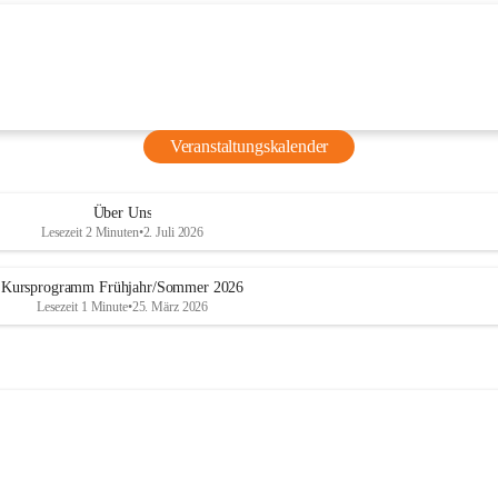
für Kinder
ucher ist 
t: Beim 
Natascha 
ihre 
Veranstaltungskalender
nd lernen 
grafie 
Über Uns
Lesezeit 2 Minuten
•
2. Juli 2026
Kursprogramm Frühjahr/Sommer 2026
Lesezeit 1 Minute
•
25. März 2026