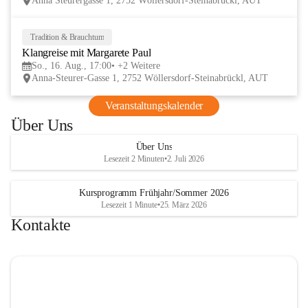
Anna Steurergasse 1, 2752 Wöllersdorf-Steinabrückl, AUT
und Besucher und auf zwei inspirierende 
verschmelzen.
Tage im lelaMi Generationenhaus! 💚
📸👧🧒 
27. Juni | Fotowalk 
Tradition & Brauchtum
16
Auch für unsere jüngsten Bes
Klangreise mit Margarete Paul
AUG
etwas Besonderes vorbereite
So., 16. Aug., 17:00
+2 Weitere
Anna-Steurer-Gasse 1, 2752 Wöllersdorf-Steinabrückl, AUT
„Fotowalk für Kinder“ mit 
Rössle entdecken die Kinder 
Veranstaltungskalender
Umgebung durch die Linse u
Über Uns
spielerisch die Welt der Foto
kennen. 
Über Uns
Lesezeit 2 Minuten
•
2. Juli 2026
Kursprogramm Frühjahr/Sommer 2026
Lesezeit 1 Minute
•
25. März 2026
Kontakte