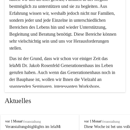
bestmöglich zu unterstützen und sie zu begleiten. Aus 
Erfahrung wissen wir, weshalb jedoch nicht nur Familien, 
sondern jeder und jede Einzelne in unterschiedlichen 
Bereichen des Lebens hin und wieder Unterstützung, 
Begleitung und Beratung benötigt. Diese Bereiche können 
sehr vielschichtig sein und uns vor Herausforderungen 
stellen.
Das ist der Grund, dass wir schon vor einiger Zeit das 
lelaMi Dr. Jakob Rosenfeld Generationenhaus ins Leben 
gerufen haben. Auch wenn das Generationenhaus noch in 
der Bauphase ist, wollen wir Ihnen die Vielzahl an 
spannenden Seminaren, interessanten Workshops, 
Bewegungskursen und Freizeitaktivitäten nicht vorenthalten.
Aktuelles
In diesem Sinne wünschen wir Ihnen viel Spaß beim 
gemeinsamen Erleben, Austauschen und Erfahrungen 
sammeln.
l
l
vor 1 Monat
vor 1 Monat
Veranstaltung
Veranstaltung
e
e
Veranstaltungshighlights im lelaMi 
Diese Woche ist bei uns volle