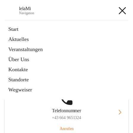
lelaMi
Navigation
lelaMi
Start
Aktuelles
Veranstaltungen
Hauptadresse
Über Uns
Anna Steurergasse 1, 2752 Wöllersdorf-Steinabrückl, AUT
Kontakte
Auf Karte ansehen
Standorte
Wegweiser
Telefonnummer
+43 664 9651324
Anrufen