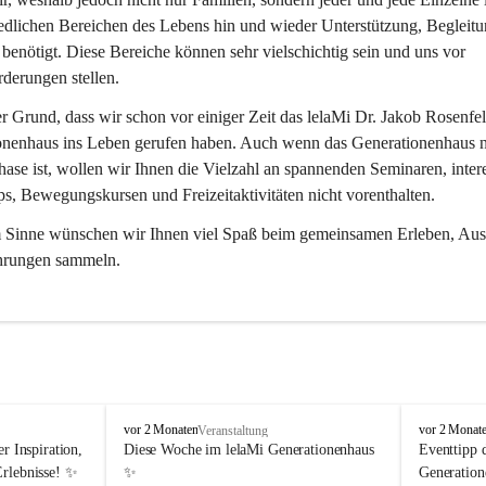
edlichen Bereichen des Lebens hin und wieder Unterstützung, Begleitu
benötigt. Diese Bereiche können sehr vielschichtig sein und uns vor 
derungen stellen.
er Grund, dass wir schon vor einiger Zeit das lelaMi Dr. Jakob Rosenfel
onenhaus ins Leben gerufen haben. Auch wenn das Generationenhaus n
ase ist, wollen wir Ihnen die Vielzahl an spannenden Seminaren, inter
, Bewegungskursen und Freizeitaktivitäten nicht vorenthalten.
m Sinne wünschen wir Ihnen viel Spaß beim gemeinsamen Erleben, Aus
hrungen sammeln.
l
l
vor 2 Monaten
vor 2 Monat
Veranstaltung
e
e
r Inspiration, 
Diese Woche im lelaMi Generationenhaus 
Eventtipp 
l
l
Erlebnisse! ✨
✨
Generation