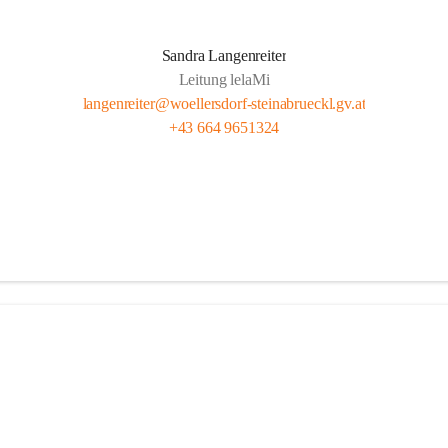
Sandra Langenreiter
Leitung lelaMi
langenreiter@woellersdorf-steinabrueckl.gv.at
+43 664 9651324