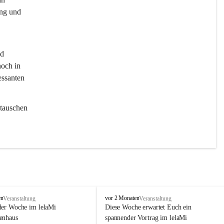
ng und 
d 
och in 
essanten 
tauschen 
l
en
vor 2 Monaten
Veranstaltung
Veranstaltung
e
der Woche im lelaMi 
Diese Woche erwartet Euch ein 
l
enhaus
spannender Vortrag im lelaMi 