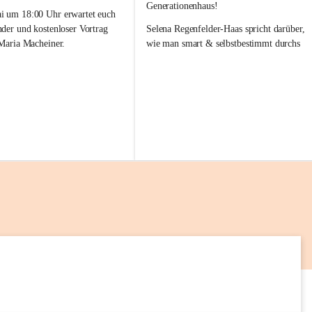
a
Generationenhaus!
M
 um 18:00 Uhr erwartet euch 
i
nder und kostenloser Vortrag 
Selena Regenfelder-Haas spricht darüber, 
 Maria Macheiner.
wie man smart & selbstbestimmt durchs 
Leben geht 💡🌱
es Abends: „Darm & Emotion“
📅 12. Mai
frei
🕕 18:00 – 19:00 Uhr
📍 lelaMi Generationenhaus
 uns auf euren Besuch! 💛
Kommt vorbei, lasst Euch inspirieren und 
nehmt neue Impulse für Euren Alltag mit! 
Wir freuen uns auf Euch 💛
7
AUG