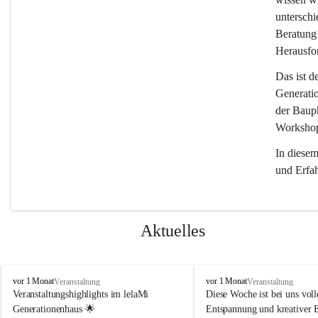
unterschi
Beratung 
Herausfor
Das ist d
Generati
der Bauph
Workshops
In diese
und Erfa
Aktuelles
l
l
vor 1 Monat
vor 1 Monat
Veranstaltung
Veranstaltung
e
e
Veranstaltungshighlights im lelaMi 
Diese Woche ist bei uns volle
l
l
Generationenhaus 🌟
Entspannung und kreativer 