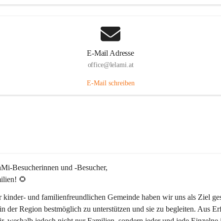
E-Mail Adresse
office@lelami.at
E-Mail schreiben
laMi-Besucherinnen und -Besucher, 
ilien! 🌻
r kinder- und familienfreundlichen Gemeinde haben wir uns als Ziel ges
in der Region bestmöglich zu unterstützen und sie zu begleiten. Aus Er
r, weshalb jedoch nicht nur Familien, sondern jeder und jede Einzelne 