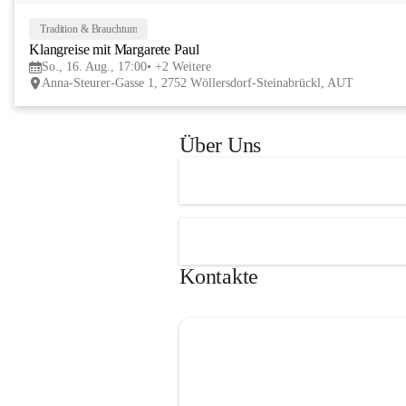
Tage im lelaMi Generationenhaus! 💚
📸👧🧒 
27. Juni | Fotowalk 
Tradition & Brauchtum
Auch für unsere jüngsten Bes
Klangreise mit Margarete Paul
etwas Besonderes vorbereite
So., 16. Aug., 17:00
+2 Weitere
Anna-Steurer-Gasse 1, 2752 Wöllersdorf-Steinabrückl, AUT
„Fotowalk für Kinder“ mit 
Rössle entdecken die Kinder 
Umgebung durch die Linse u
Über Uns
spielerisch die Welt der Foto
kennen. 
Kontakte