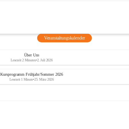
für Kinder
ucher ist 
t: Beim 
Natascha 
ihre 
Veranstaltungskalender
nd lernen 
grafie 
Über Uns
Lesezeit 2 Minuten
•
2. Juli 2026
Kursprogramm Frühjahr/Sommer 2026
Lesezeit 1 Minute
•
25. März 2026