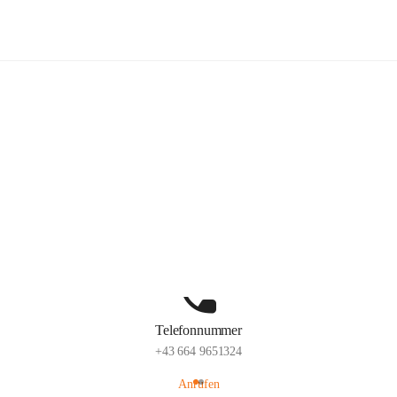
lelaMi
Hauptadresse
Anna Steurergasse 1, 2752 Wöllersdorf-Steinabrückl, AUT
Auf Karte ansehen
Telefonnummer
+43 664 9651324
Anrufen