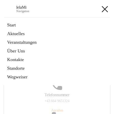
lelaMi
Navigation
lelaMi
Start
Aktuelles
Veranstaltungen
Hauptadresse
Über Uns
Anna Steurergasse 1, 2752 Wöllersdorf-Steinabrückl, AUT
Kontakte
Auf Karte ansehen
Standorte
Wegweiser
Telefonnummer
+43 664 9651324
Anrufen