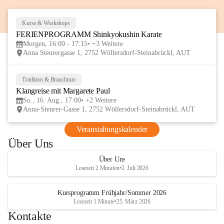
entdecken die Kinder die Welt durch die 
Veranstaltung „Yoga trifft M
Linse und lernen kreative Fotografie 
statt. Elisabeth Berger und B
Kurse & Workshops
7
kennen.
Waltner begleiten euch auf e
FERIENPROGRAMM Shinkyokushin Karate
AUG
harmonischen Reise, bei de
Morgen, 16:00 - 17:15
+3 Weitere
Wir freuen uns auf viele Besucherinnen 
Achtsamkeit und Klänge mit
Anna Steurergasse 1, 2752 Wöllersdorf-Steinabrückl, AUT
und Besucher und auf zwei inspirierende 
verschmelzen.
Tage im lelaMi Generationenhaus! 💚
📸👧🧒 
27. Juni | Fotowalk 
Tradition & Brauchtum
16
Auch für unsere jüngsten Bes
Klangreise mit Margarete Paul
AUG
etwas Besonderes vorbereite
So., 16. Aug., 17:00
+2 Weitere
Anna-Steurer-Gasse 1, 2752 Wöllersdorf-Steinabrückl, AUT
„Fotowalk für Kinder“ mit 
Rössle entdecken die Kinder 
Veranstaltungskalender
Umgebung durch die Linse u
Über Uns
spielerisch die Welt der Foto
kennen. 
Über Uns
Lesezeit 2 Minuten
•
2. Juli 2026
Kursprogramm Frühjahr/Sommer 2026
Lesezeit 1 Minute
•
25. März 2026
Kontakte