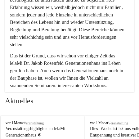
Erfahrung wissen wir, weshalb jedoch nicht nur Familien, 
sondern jeder und jede Einzelne in unterschiedlichen 
Bereichen des Lebens hin und wieder Unterstützung, 
Begleitung und Beratung benötigt. Diese Bereiche können 
sehr vielschichtig sein und uns vor Herausforderungen 
stellen.
Das ist der Grund, dass wir schon vor einiger Zeit das 
lelaMi Dr. Jakob Rosenfeld Generationenhaus ins Leben 
gerufen haben. Auch wenn das Generationenhaus noch in 
der Bauphase ist, wollen wir Ihnen die Vielzahl an 
spannenden Seminaren, interessanten Workshops, 
Bewegungskursen und Freizeitaktivitäten nicht vorenthalten.
Aktuelles
In diesem Sinne wünschen wir Ihnen viel Spaß beim 
gemeinsamen Erleben, Austauschen und Erfahrungen 
sammeln.
l
l
vor 1 Monat
vor 1 Monat
Veranstaltung
Veranstaltung
e
e
Veranstaltungshighlights im lelaMi 
Diese Woche ist bei uns volle
l
l
Generationenhaus 🌟
Entspannung und kreativer 