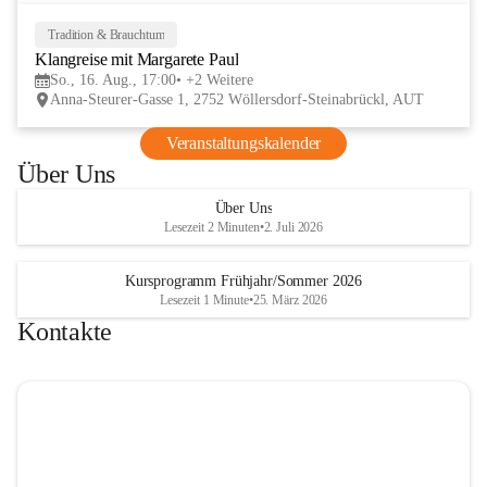
Tage im lelaMi Generationenhaus! 💚
📸👧🧒 
27. Juni | Fotowalk 
Tradition & Brauchtum
16
Auch für unsere jüngsten Bes
Klangreise mit Margarete Paul
AUG
etwas Besonderes vorbereite
So., 16. Aug., 17:00
+2 Weitere
Anna-Steurer-Gasse 1, 2752 Wöllersdorf-Steinabrückl, AUT
„Fotowalk für Kinder“ mit 
Rössle entdecken die Kinder 
Veranstaltungskalender
Umgebung durch die Linse u
Über Uns
spielerisch die Welt der Foto
kennen. 
Über Uns
Lesezeit 2 Minuten
•
2. Juli 2026
Kursprogramm Frühjahr/Sommer 2026
Lesezeit 1 Minute
•
25. März 2026
Kontakte