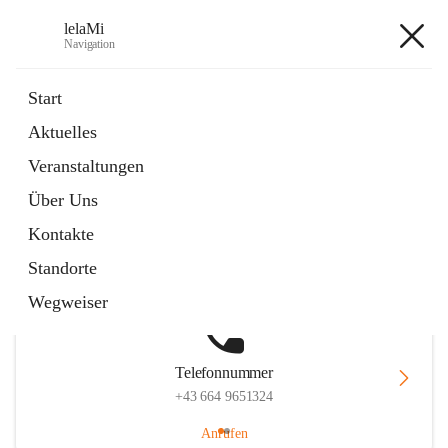
lelaMi
Navigation
lelaMi
Start
Aktuelles
Veranstaltungen
Hauptadresse
Über Uns
Anna Steurergasse 1, 2752 Wöllersdorf-Steinabrückl, AUT
Kontakte
Auf Karte ansehen
Standorte
Wegweiser
Telefonnummer
+43 664 9651324
Anrufen