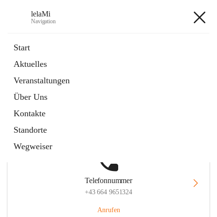
lelaMi
Navigation
lelaMi
Start
Aktuelles
Veranstaltungen
Hauptadresse
Über Uns
Anna Steurergasse 1, 2752 Wöllersdorf-Steinabrückl, AUT
Kontakte
Auf Karte ansehen
Standorte
Wegweiser
Telefonnummer
+43 664 9651324
Anrufen