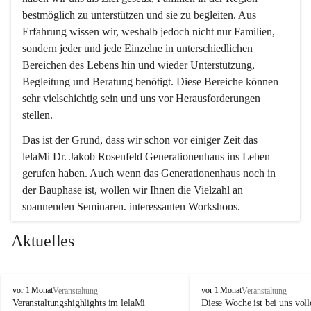
bestmöglich zu unterstützen und sie zu begleiten. Aus 
Erfahrung wissen wir, weshalb jedoch nicht nur Familien, 
sondern jeder und jede Einzelne in unterschiedlichen 
Bereichen des Lebens hin und wieder Unterstützung, 
Begleitung und Beratung benötigt. Diese Bereiche können 
sehr vielschichtig sein und uns vor Herausforderungen 
stellen.
Das ist der Grund, dass wir schon vor einiger Zeit das 
lelaMi Dr. Jakob Rosenfeld Generationenhaus ins Leben 
gerufen haben. Auch wenn das Generationenhaus noch in 
der Bauphase ist, wollen wir Ihnen die Vielzahl an 
spannenden Seminaren, interessanten Workshops, 
Bewegungskursen und Freizeitaktivitäten nicht vorenthalten.
Aktuelles
In diesem Sinne wünschen wir Ihnen viel Spaß beim 
gemeinsamen Erleben, Austauschen und Erfahrungen 
sammeln.
l
l
vor 1 Monat
vor 1 Monat
Veranstaltung
Veranstaltung
e
e
Veranstaltungshighlights im lelaMi 
Diese Woche ist bei uns volle