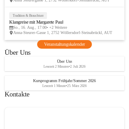
Anna Steurergasse 1, 2752 Wöllersdorf-Steinabrückl, AUT
und Besucher und auf zwei inspirierende 
verschmelzen.
Tage im lelaMi Generationenhaus! 💚
📸👧🧒 
27. Juni | Fotowalk 
Tradition & Brauchtum
16
Auch für unsere jüngsten Bes
Klangreise mit Margarete Paul
AUG
etwas Besonderes vorbereite
So., 16. Aug., 17:00
+2 Weitere
Anna-Steurer-Gasse 1, 2752 Wöllersdorf-Steinabrückl, AUT
„Fotowalk für Kinder“ mit 
Rössle entdecken die Kinder 
Veranstaltungskalender
Umgebung durch die Linse u
Über Uns
spielerisch die Welt der Foto
kennen. 
Über Uns
Lesezeit 2 Minuten
•
2. Juli 2026
Kursprogramm Frühjahr/Sommer 2026
Lesezeit 1 Minute
•
25. März 2026
Kontakte