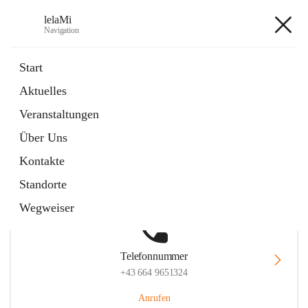
lelaMi
Navigation
lelaMi
Start
Aktuelles
Veranstaltungen
Hauptadresse
Über Uns
Anna Steurergasse 1, 2752 Wöllersdorf-Steinabrückl, AUT
Kontakte
Auf Karte ansehen
Standorte
Wegweiser
Telefonnummer
+43 664 9651324
Anrufen