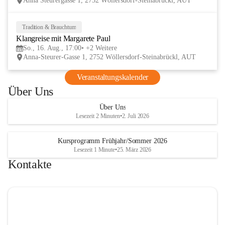
Anna Steurergasse 1, 2752 Wöllersdorf-Steinabrückl, AUT
und Besucher und auf zwei inspirierende 
verschmelzen.
Tage im lelaMi Generationenhaus! 💚
📸👧🧒 
27. Juni | Fotowalk 
Tradition & Brauchtum
16
Auch für unsere jüngsten Bes
Klangreise mit Margarete Paul
AUG
etwas Besonderes vorbereite
So., 16. Aug., 17:00
+2 Weitere
Anna-Steurer-Gasse 1, 2752 Wöllersdorf-Steinabrückl, AUT
„Fotowalk für Kinder“ mit 
Rössle entdecken die Kinder 
Veranstaltungskalender
Umgebung durch die Linse u
Über Uns
spielerisch die Welt der Foto
kennen. 
Über Uns
Lesezeit 2 Minuten
•
2. Juli 2026
Kursprogramm Frühjahr/Sommer 2026
Lesezeit 1 Minute
•
25. März 2026
Kontakte