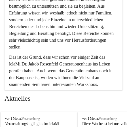
bestmöglich zu unterstützen und sie zu begleiten. Aus 
Erfahrung wissen wir, weshalb jedoch nicht nur Familien, 
sondern jeder und jede Einzelne in unterschiedlichen 
Bereichen des Lebens hin und wieder Unterstützung, 
Begleitung und Beratung benötigt. Diese Bereiche können 
sehr vielschichtig sein und uns vor Herausforderungen 
stellen.
Das ist der Grund, dass wir schon vor einiger Zeit das 
lelaMi Dr. Jakob Rosenfeld Generationenhaus ins Leben 
gerufen haben. Auch wenn das Generationenhaus noch in 
der Bauphase ist, wollen wir Ihnen die Vielzahl an 
spannenden Seminaren, interessanten Workshops, 
Bewegungskursen und Freizeitaktivitäten nicht vorenthalten.
Aktuelles
In diesem Sinne wünschen wir Ihnen viel Spaß beim 
gemeinsamen Erleben, Austauschen und Erfahrungen 
sammeln.
l
l
vor 1 Monat
vor 1 Monat
Veranstaltung
Veranstaltung
e
e
Veranstaltungshighlights im lelaMi 
Diese Woche ist bei uns volle