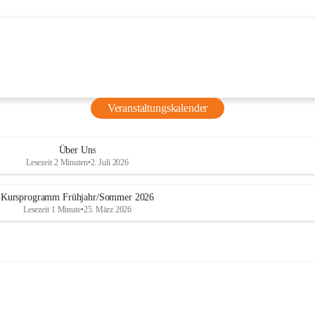
für Kinder
ucher ist 
t: Beim 
Natascha 
ihre 
Veranstaltungskalender
nd lernen 
grafie 
Über Uns
Lesezeit 2 Minuten
•
2. Juli 2026
Kursprogramm Frühjahr/Sommer 2026
Lesezeit 1 Minute
•
25. März 2026