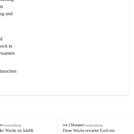
in 
ng und 
d 
och in 
essanten 
tauschen 
l
en
vor 2 Monaten
Veranstaltung
Veranstaltung
e
der Woche im lelaMi 
Diese Woche erwartet Euch ein 