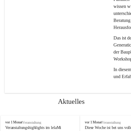
wissen wi
unterschi
Beratung 
Herausfor
Das ist d
Generati
der Bauph
Workshops
In diese
und Erfa
Aktuelles
l
l
vor 1 Monat
vor 1 Monat
Veranstaltung
Veranstaltung
e
e
Veranstaltungshighlights im lelaMi 
Diese Woche ist bei uns volle