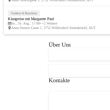
Anna Steurergasse 1, 2752 Wöllersdorf-Steinabrückl, AUT
und Besucher und auf zwei inspirierende 
verschmelzen.
Tage im lelaMi Generationenhaus! 💚
📸👧🧒 
27. Juni | Fotowalk 
Tradition & Brauchtum
Auch für unsere jüngsten Bes
Klangreise mit Margarete Paul
etwas Besonderes vorbereite
So., 16. Aug., 17:00
+2 Weitere
Anna-Steurer-Gasse 1, 2752 Wöllersdorf-Steinabrückl, AUT
„Fotowalk für Kinder“ mit 
Rössle entdecken die Kinder 
Umgebung durch die Linse u
Über Uns
spielerisch die Welt der Foto
kennen. 
Kontakte