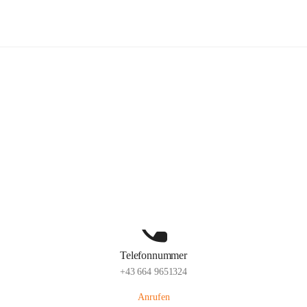
lelaMi
Hauptadresse
Anna Steurergasse 1, 2752 Wöllersdorf-Steinabrückl, AUT
Auf Karte ansehen
Telefonnummer
+43 664 9651324
Anrufen