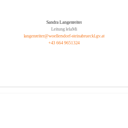
Sandra Langenreiter
Leitung lelaMi
langenreiter@woellersdorf-steinabrueckl.gv.at
+43 664 9651324