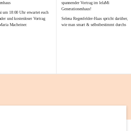
l
enhaus
spannender Vortrag im lelaMi 
a
Generationenhaus!
M
 um 18:00 Uhr erwartet euch 
i
nder und kostenloser Vortrag 
Selena Regenfelder-Haas spricht darüber, 
 Maria Macheiner.
wie man smart & selbstbestimmt durchs 
Leben geht 💡🌱
es Abends: „Darm & Emotion“
📅 12. Mai
frei
🕕 18:00 – 19:00 Uhr
📍 lelaMi Generationenhaus
 uns auf euren Besuch! 💛
Kommt vorbei, lasst Euch inspirieren und 
nehmt neue Impulse für Euren Alltag mit! 
Wir freuen uns auf Euch 💛
14
AUG