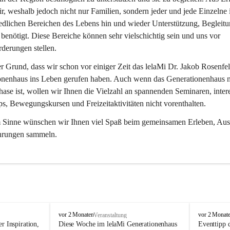
r, weshalb jedoch nicht nur Familien, sondern jeder und jede Einzelne 
edlichen Bereichen des Lebens hin und wieder Unterstützung, Begleitu
benötigt. Diese Bereiche können sehr vielschichtig sein und uns vor 
derungen stellen.
er Grund, dass wir schon vor einiger Zeit das lelaMi Dr. Jakob Rosenfel
onenhaus ins Leben gerufen haben. Auch wenn das Generationenhaus n
ase ist, wollen wir Ihnen die Vielzahl an spannenden Seminaren, inter
, Bewegungskursen und Freizeitaktivitäten nicht vorenthalten.
m Sinne wünschen wir Ihnen viel Spaß beim gemeinsamen Erleben, Aus
hrungen sammeln.
l
l
vor 2 Monaten
vor 2 Monat
Veranstaltung
e
e
r Inspiration, 
Diese Woche im lelaMi Generationenhaus 
Eventtipp 