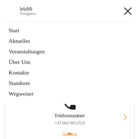
lelaMi
Navigation
lelaMi
Start
Aktuelles
Veranstaltungen
Hauptadresse
Über Uns
Anna Steurergasse 1, 2752 Wöllersdorf-Steinabrückl, AUT
Kontakte
Auf Karte ansehen
Standorte
Wegweiser
Telefonnummer
+43 664 9651324
Anrufen