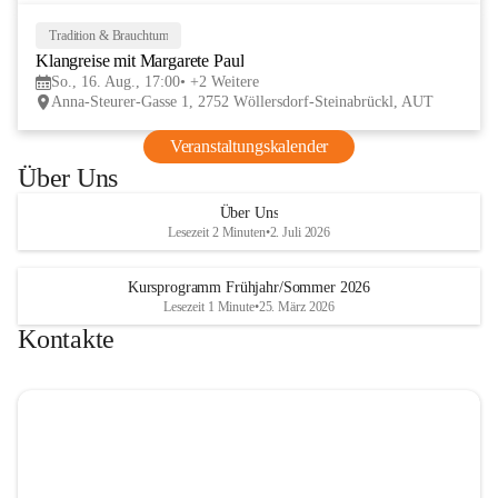
Tage im lelaMi Generationenhaus! 💚
📸👧🧒 
27. Juni | Fotowalk 
Tradition & Brauchtum
16
Auch für unsere jüngsten Bes
Klangreise mit Margarete Paul
AUG
etwas Besonderes vorbereite
So., 16. Aug., 17:00
+2 Weitere
Anna-Steurer-Gasse 1, 2752 Wöllersdorf-Steinabrückl, AUT
„Fotowalk für Kinder“ mit 
Rössle entdecken die Kinder 
Veranstaltungskalender
Umgebung durch die Linse u
Über Uns
spielerisch die Welt der Foto
kennen. 
Über Uns
Lesezeit 2 Minuten
•
2. Juli 2026
Kursprogramm Frühjahr/Sommer 2026
Lesezeit 1 Minute
•
25. März 2026
Kontakte