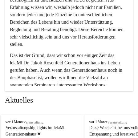
Erfahrung wissen wir, weshalb jedoch nicht nur Familien, 
sondern jeder und jede Einzelne in unterschiedlichen 
Bereichen des Lebens hin und wieder Unterstützung, 
Begleitung und Beratung benötigt. Diese Bereiche können 
sehr vielschichtig sein und uns vor Herausforderungen 
stellen.
Das ist der Grund, dass wir schon vor einiger Zeit das 
lelaMi Dr. Jakob Rosenfeld Generationenhaus ins Leben 
gerufen haben. Auch wenn das Generationenhaus noch in 
der Bauphase ist, wollen wir Ihnen die Vielzahl an 
spannenden Seminaren, interessanten Workshops, 
Bewegungskursen und Freizeitaktivitäten nicht vorenthalten.
Aktuelles
In diesem Sinne wünschen wir Ihnen viel Spaß beim 
gemeinsamen Erleben, Austauschen und Erfahrungen 
sammeln.
l
l
vor 1 Monat
vor 1 Monat
Veranstaltung
Veranstaltung
e
e
Veranstaltungshighlights im lelaMi 
Diese Woche ist bei uns volle
l
l
Generationenhaus 🌟
Entspannung und kreativer 