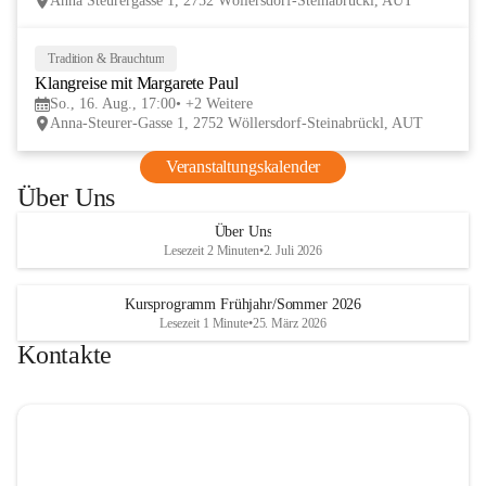
Anna Steurergasse 1, 2752 Wöllersdorf-Steinabrückl, AUT
und Besucher und auf zwei inspirierende 
verschmelzen.
Tage im lelaMi Generationenhaus! 💚
📸👧🧒 
27. Juni | Fotowalk 
Tradition & Brauchtum
16
Auch für unsere jüngsten Bes
Klangreise mit Margarete Paul
AUG
etwas Besonderes vorbereite
So., 16. Aug., 17:00
+2 Weitere
Anna-Steurer-Gasse 1, 2752 Wöllersdorf-Steinabrückl, AUT
„Fotowalk für Kinder“ mit 
Rössle entdecken die Kinder 
Veranstaltungskalender
Umgebung durch die Linse u
Über Uns
spielerisch die Welt der Foto
kennen. 
Über Uns
Lesezeit 2 Minuten
•
2. Juli 2026
Kursprogramm Frühjahr/Sommer 2026
Lesezeit 1 Minute
•
25. März 2026
Kontakte