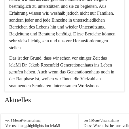
bestmöglich zu unterstützen und sie zu begleiten. Aus 
Erfahrung wissen wir, weshalb jedoch nicht nur Familien, 
sondern jeder und jede Einzelne in unterschiedlichen 
Bereichen des Lebens hin und wieder Unterstützung, 
Begleitung und Beratung benötigt. Diese Bereiche können 
sehr vielschichtig sein und uns vor Herausforderungen 
stellen.
Das ist der Grund, dass wir schon vor einiger Zeit das 
lelaMi Dr. Jakob Rosenfeld Generationenhaus ins Leben 
gerufen haben. Auch wenn das Generationenhaus noch in 
der Bauphase ist, wollen wir Ihnen die Vielzahl an 
spannenden Seminaren, interessanten Workshops, 
Bewegungskursen und Freizeitaktivitäten nicht vorenthalten.
Aktuelles
In diesem Sinne wünschen wir Ihnen viel Spaß beim 
gemeinsamen Erleben, Austauschen und Erfahrungen 
sammeln.
l
l
vor 1 Monat
vor 1 Monat
Veranstaltung
Veranstaltung
e
e
Veranstaltungshighlights im lelaMi 
Diese Woche ist bei uns volle