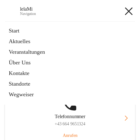
lelaMi
Navigation
lelaMi
Start
Aktuelles
Veranstaltungen
Hauptadresse
Über Uns
Anna Steurergasse 1, 2752 Wöllersdorf-Steinabrückl, AUT
Kontakte
Auf Karte ansehen
Standorte
Wegweiser
Telefonnummer
+43 664 9651324
Anrufen