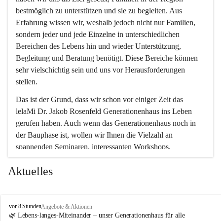
bestmöglich zu unterstützen und sie zu begleiten. Aus 
Erfahrung wissen wir, weshalb jedoch nicht nur Familien, 
sondern jeder und jede Einzelne in unterschiedlichen 
Bereichen des Lebens hin und wieder Unterstützung, 
Begleitung und Beratung benötigt. Diese Bereiche können 
sehr vielschichtig sein und uns vor Herausforderungen 
stellen.
Das ist der Grund, dass wir schon vor einiger Zeit das 
lelaMi Dr. Jakob Rosenfeld Generationenhaus ins Leben 
gerufen haben. Auch wenn das Generationenhaus noch in 
der Bauphase ist, wollen wir Ihnen die Vielzahl an 
spannenden Seminaren, interessanten Workshops, 
Bewegungskursen und Freizeitaktivitäten nicht vorenthalten.
Aktuelles
In diesem Sinne wünschen wir Ihnen viel Spaß beim 
gemeinsamen Erleben, Austauschen und Erfahrungen 
sammeln.
l
vor 8 Stunden
Angebote & Aktionen
e
🌿 Lebens-langes-Miteinander – unser Generationenhaus für alle 