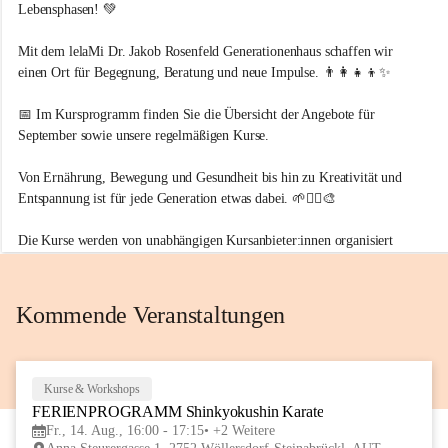
l
Lebensphasen! 💚
a
M
Mit dem lelaMi Dr. Jakob Rosenfeld Generationenhaus schaffen wir 
i
einen Ort für Begegnung, Beratung und neue Impulse. 👨‍👩‍👧‍👦✨
📅 Im Kursprogramm finden Sie die Übersicht der Angebote für 
September
 sowie unsere 
regelmäßigen Kurse.
Von Ernährung, Bewegung und Gesundheit bis hin zu Kreativität und 
Entspannung ist für jede Generation etwas dabei. 🌱🧘‍♀️🎨
Die Kurse werden von unabhängigen Kursanbieter:innen organisiert 
und durchgeführt.
Wir freuen uns auf Sie im neuen Generationenhaus! 💚
Kommende Veranstaltungen
Kurse & Workshops
14
FERIENPROGRAMM Shinkyokushin Karate
AUG
Fr., 14. Aug., 16:00 - 17:15
+2 Weitere