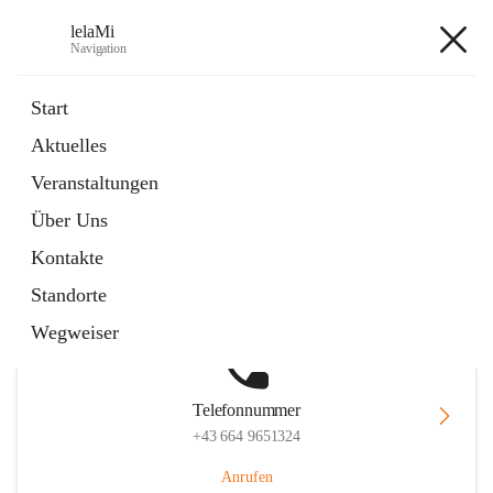
lelaMi
Navigation
lelaMi
Start
Aktuelles
Veranstaltungen
Hauptadresse
Über Uns
Anna Steurergasse 1, 2752 Wöllersdorf-Steinabrückl, AUT
Kontakte
Auf Karte ansehen
Standorte
Wegweiser
Telefonnummer
+43 664 9651324
Anrufen