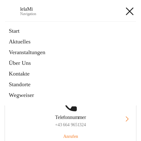
lelaMi
Navigation
lelaMi
Start
Aktuelles
Veranstaltungen
Hauptadresse
Über Uns
Anna Steurergasse 1, 2752 Wöllersdorf-Steinabrückl, AUT
Kontakte
Auf Karte ansehen
Standorte
Wegweiser
Telefonnummer
+43 664 9651324
Anrufen