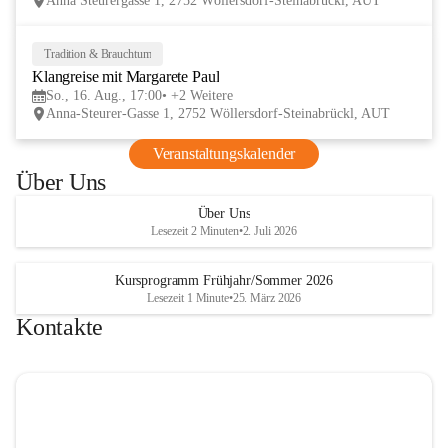
Anna Steurergasse 1, 2752 Wöllersdorf-Steinabrückl, AUT
und Besucher und auf zwei inspirierende 
verschmelzen.
Tage im lelaMi Generationenhaus! 💚
📸👧🧒 
27. Juni | Fotowalk 
Tradition & Brauchtum
16
Auch für unsere jüngsten Bes
Klangreise mit Margarete Paul
AUG
etwas Besonderes vorbereite
So., 16. Aug., 17:00
+2 Weitere
Anna-Steurer-Gasse 1, 2752 Wöllersdorf-Steinabrückl, AUT
„Fotowalk für Kinder“ mit 
Rössle entdecken die Kinder 
Veranstaltungskalender
Umgebung durch die Linse u
Über Uns
spielerisch die Welt der Foto
kennen. 
Über Uns
Lesezeit 2 Minuten
•
2. Juli 2026
Kursprogramm Frühjahr/Sommer 2026
Lesezeit 1 Minute
•
25. März 2026
Kontakte