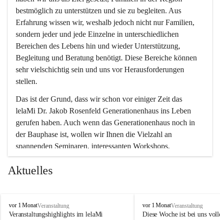
bestmöglich zu unterstützen und sie zu begleiten. Aus 
Erfahrung wissen wir, weshalb jedoch nicht nur Familien, 
sondern jeder und jede Einzelne in unterschiedlichen 
Bereichen des Lebens hin und wieder Unterstützung, 
Begleitung und Beratung benötigt. Diese Bereiche können 
sehr vielschichtig sein und uns vor Herausforderungen 
stellen.
Das ist der Grund, dass wir schon vor einiger Zeit das 
lelaMi Dr. Jakob Rosenfeld Generationenhaus ins Leben 
gerufen haben. Auch wenn das Generationenhaus noch in 
der Bauphase ist, wollen wir Ihnen die Vielzahl an 
spannenden Seminaren, interessanten Workshops, 
Bewegungskursen und Freizeitaktivitäten nicht vorenthalten.
Aktuelles
In diesem Sinne wünschen wir Ihnen viel Spaß beim 
gemeinsamen Erleben, Austauschen und Erfahrungen 
sammeln.
l
l
vor 1 Monat
vor 1 Monat
Veranstaltung
Veranstaltung
e
e
Veranstaltungshighlights im lelaMi 
Diese Woche ist bei uns volle