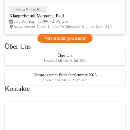
Tage im lelaMi Generationenhaus! 💚
📸👧🧒 
27. Juni | Fotowalk 
Tradition & Brauchtum
16
Auch für unsere jüngsten Bes
Klangreise mit Margarete Paul
AUG
etwas Besonderes vorbereite
So., 16. Aug., 17:00
+2 Weitere
Anna-Steurer-Gasse 1, 2752 Wöllersdorf-Steinabrückl, AUT
„Fotowalk für Kinder“ mit 
Rössle entdecken die Kinder 
Veranstaltungskalender
Umgebung durch die Linse u
Über Uns
spielerisch die Welt der Foto
kennen. 
Über Uns
Lesezeit 2 Minuten
•
2. Juli 2026
Kursprogramm Frühjahr/Sommer 2026
Lesezeit 1 Minute
•
25. März 2026
Kontakte