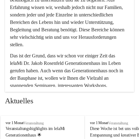
Erfahrung wissen wir, weshalb jedoch nicht nur Familien, 
sondern jeder und jede Einzelne in unterschiedlichen 
Bereichen des Lebens hin und wieder Unterstützung, 
Begleitung und Beratung benötigt. Diese Bereiche können 
sehr vielschichtig sein und uns vor Herausforderungen 
stellen.
Das ist der Grund, dass wir schon vor einiger Zeit das 
lelaMi Dr. Jakob Rosenfeld Generationenhaus ins Leben 
gerufen haben. Auch wenn das Generationenhaus noch in 
der Bauphase ist, wollen wir Ihnen die Vielzahl an 
spannenden Seminaren, interessanten Workshops, 
Bewegungskursen und Freizeitaktivitäten nicht vorenthalten.
Aktuelles
In diesem Sinne wünschen wir Ihnen viel Spaß beim 
gemeinsamen Erleben, Austauschen und Erfahrungen 
sammeln.
l
l
vor 1 Monat
vor 1 Monat
Veranstaltung
Veranstaltung
e
e
Veranstaltungshighlights im lelaMi 
Diese Woche ist bei uns volle
l
l
Generationenhaus 🌟
Entspannung und kreativer 