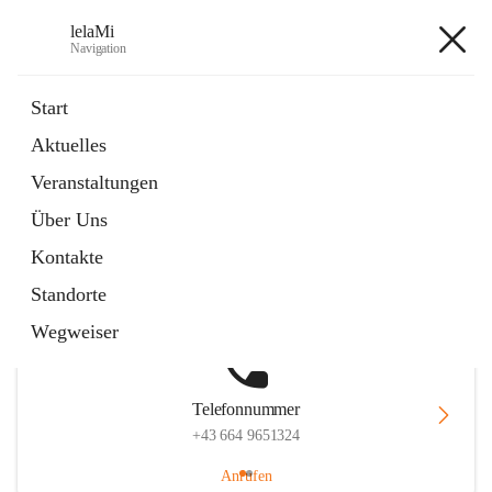
lelaMi
Navigation
lelaMi
Start
Aktuelles
Veranstaltungen
Hauptadresse
Über Uns
Anna Steurergasse 1, 2752 Wöllersdorf-Steinabrückl, AUT
Kontakte
Auf Karte ansehen
Standorte
Wegweiser
Telefonnummer
+43 664 9651324
Anrufen