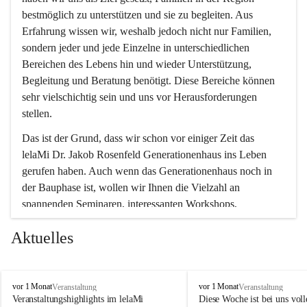
bestmöglich zu unterstützen und sie zu begleiten. Aus 
Erfahrung wissen wir, weshalb jedoch nicht nur Familien, 
sondern jeder und jede Einzelne in unterschiedlichen 
Bereichen des Lebens hin und wieder Unterstützung, 
Begleitung und Beratung benötigt. Diese Bereiche können 
sehr vielschichtig sein und uns vor Herausforderungen 
stellen.
Das ist der Grund, dass wir schon vor einiger Zeit das 
lelaMi Dr. Jakob Rosenfeld Generationenhaus ins Leben 
gerufen haben. Auch wenn das Generationenhaus noch in 
der Bauphase ist, wollen wir Ihnen die Vielzahl an 
spannenden Seminaren, interessanten Workshops, 
Bewegungskursen und Freizeitaktivitäten nicht vorenthalten.
Aktuelles
In diesem Sinne wünschen wir Ihnen viel Spaß beim 
gemeinsamen Erleben, Austauschen und Erfahrungen 
sammeln.
l
l
vor 1 Monat
vor 1 Monat
Veranstaltung
Veranstaltung
e
e
Veranstaltungshighlights im lelaMi 
Diese Woche ist bei uns volle