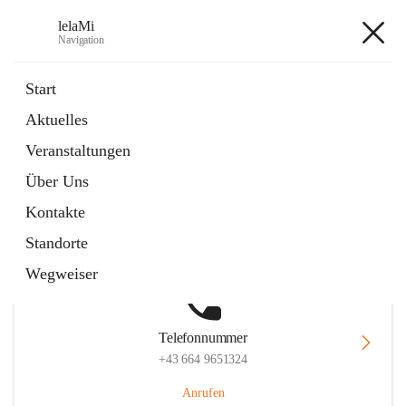
lelaMi
Navigation
lelaMi
Start
Aktuelles
Veranstaltungen
Hauptadresse
Über Uns
Anna Steurergasse 1, 2752 Wöllersdorf-Steinabrückl, AUT
Kontakte
Auf Karte ansehen
Standorte
Wegweiser
Telefonnummer
+43 664 9651324
Anrufen