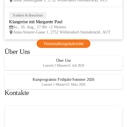
Anna Steurergasse 1, 2752 Wöllersdorf-Steinabrückl, AUT
und Besucher und auf zwei inspirierende 
verschmelzen.
Tage im lelaMi Generationenhaus! 💚
📸👧🧒 
27. Juni | Fotowalk 
Tradition & Brauchtum
16
Auch für unsere jüngsten Bes
Klangreise mit Margarete Paul
AUG
etwas Besonderes vorbereite
So., 16. Aug., 17:00
+2 Weitere
Anna-Steurer-Gasse 1, 2752 Wöllersdorf-Steinabrückl, AUT
„Fotowalk für Kinder“ mit 
Rössle entdecken die Kinder 
Veranstaltungskalender
Umgebung durch die Linse u
Über Uns
spielerisch die Welt der Foto
kennen. 
Über Uns
Lesezeit 2 Minuten
•
2. Juli 2026
Kursprogramm Frühjahr/Sommer 2026
Lesezeit 1 Minute
•
25. März 2026
Kontakte