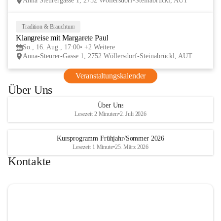
Anna Steurergasse 1, 2752 Wöllersdorf-Steinabrückl, AUT
und Besucher und auf zwei inspirierende 
verschmelzen.
Tage im lelaMi Generationenhaus! 💚
📸👧🧒 
27. Juni | Fotowalk 
Tradition & Brauchtum
16
Auch für unsere jüngsten Bes
Klangreise mit Margarete Paul
AUG
etwas Besonderes vorbereite
So., 16. Aug., 17:00
+2 Weitere
Anna-Steurer-Gasse 1, 2752 Wöllersdorf-Steinabrückl, AUT
„Fotowalk für Kinder“ mit 
Rössle entdecken die Kinder 
Veranstaltungskalender
Umgebung durch die Linse u
Über Uns
spielerisch die Welt der Foto
kennen. 
Über Uns
Lesezeit 2 Minuten
•
2. Juli 2026
Kursprogramm Frühjahr/Sommer 2026
Lesezeit 1 Minute
•
25. März 2026
Kontakte