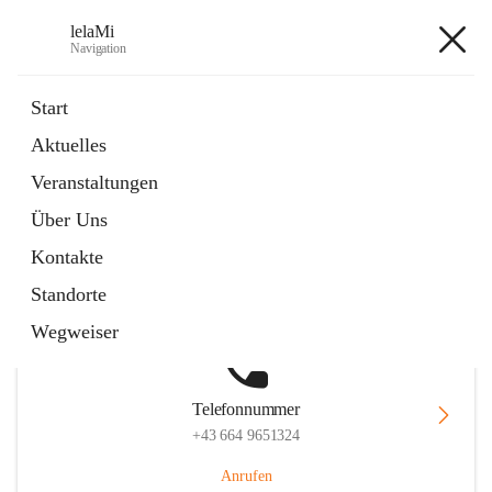
lelaMi
Navigation
lelaMi
Start
Aktuelles
Veranstaltungen
Hauptadresse
Über Uns
Anna Steurergasse 1, 2752 Wöllersdorf-Steinabrückl, AUT
Kontakte
Auf Karte ansehen
Standorte
Wegweiser
Telefonnummer
+43 664 9651324
Anrufen