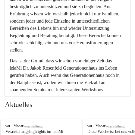
bestmöglich zu unterstützen und sie zu begleiten. Aus 
Erfahrung wissen wir, weshalb jedoch nicht nur Familien, 
sondern jeder und jede Einzelne in unterschiedlichen 
Bereichen des Lebens hin und wieder Unterstützung, 
Begleitung und Beratung benötigt. Diese Bereiche können 
sehr vielschichtig sein und uns vor Herausforderungen 
stellen.
Das ist der Grund, dass wir schon vor einiger Zeit das 
lelaMi Dr. Jakob Rosenfeld Generationenhaus ins Leben 
gerufen haben. Auch wenn das Generationenhaus noch in 
der Bauphase ist, wollen wir Ihnen die Vielzahl an 
spannenden Seminaren, interessanten Workshops, 
Bewegungskursen und Freizeitaktivitäten nicht vorenthalten.
Aktuelles
In diesem Sinne wünschen wir Ihnen viel Spaß beim 
gemeinsamen Erleben, Austauschen und Erfahrungen 
sammeln.
l
l
vor 1 Monat
vor 1 Monat
Veranstaltung
Veranstaltung
e
e
Veranstaltungshighlights im lelaMi 
Diese Woche ist bei uns volle