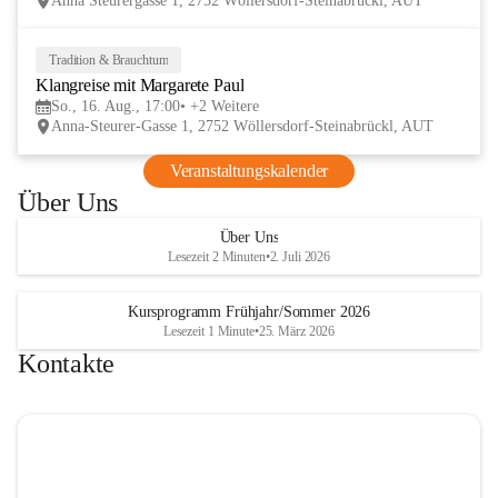
Anna Steurergasse 1, 2752 Wöllersdorf-Steinabrückl, AUT
und Besucher und auf zwei inspirierende 
verschmelzen.
Tage im lelaMi Generationenhaus! 💚
📸👧🧒 
27. Juni | Fotowalk 
Tradition & Brauchtum
16
Auch für unsere jüngsten Bes
Klangreise mit Margarete Paul
AUG
etwas Besonderes vorbereite
So., 16. Aug., 17:00
+2 Weitere
Anna-Steurer-Gasse 1, 2752 Wöllersdorf-Steinabrückl, AUT
„Fotowalk für Kinder“ mit 
Rössle entdecken die Kinder 
Veranstaltungskalender
Umgebung durch die Linse u
Über Uns
spielerisch die Welt der Foto
kennen. 
Über Uns
Lesezeit 2 Minuten
•
2. Juli 2026
Kursprogramm Frühjahr/Sommer 2026
Lesezeit 1 Minute
•
25. März 2026
Kontakte