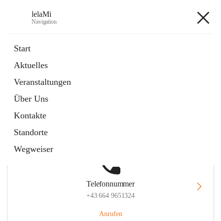
lelaMi
Navigation
lelaMi
Start
Aktuelles
Veranstaltungen
Hauptadresse
Über Uns
Anna Steurergasse 1, 2752 Wöllersdorf-Steinabrückl, AUT
Kontakte
Auf Karte ansehen
Standorte
Wegweiser
Telefonnummer
+43 664 9651324
Anrufen