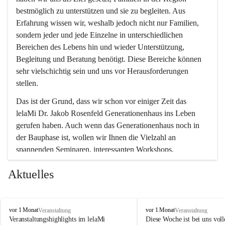
bestmöglich zu unterstützen und sie zu begleiten. Aus 
Erfahrung wissen wir, weshalb jedoch nicht nur Familien, 
sondern jeder und jede Einzelne in unterschiedlichen 
Bereichen des Lebens hin und wieder Unterstützung, 
Begleitung und Beratung benötigt. Diese Bereiche können 
sehr vielschichtig sein und uns vor Herausforderungen 
stellen.
Das ist der Grund, dass wir schon vor einiger Zeit das 
lelaMi Dr. Jakob Rosenfeld Generationenhaus ins Leben 
gerufen haben. Auch wenn das Generationenhaus noch in 
der Bauphase ist, wollen wir Ihnen die Vielzahl an 
spannenden Seminaren, interessanten Workshops, 
Bewegungskursen und Freizeitaktivitäten nicht vorenthalten.
Aktuelles
In diesem Sinne wünschen wir Ihnen viel Spaß beim 
gemeinsamen Erleben, Austauschen und Erfahrungen 
sammeln.
l
l
vor 1 Monat
vor 1 Monat
Veranstaltung
Veranstaltung
e
e
Veranstaltungshighlights im lelaMi 
Diese Woche ist bei uns volle