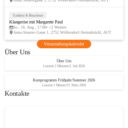
Anna Steurergasse 1, 2752 Wöllersdorf-Steinabrückl, AUT
und Besucher und auf zwei inspirierende 
verschmelzen.
Tage im lelaMi Generationenhaus! 💚
📸👧🧒 
27. Juni | Fotowalk 
Tradition & Brauchtum
16
Auch für unsere jüngsten Bes
Klangreise mit Margarete Paul
AUG
etwas Besonderes vorbereite
So., 16. Aug., 17:00
+2 Weitere
Anna-Steurer-Gasse 1, 2752 Wöllersdorf-Steinabrückl, AUT
„Fotowalk für Kinder“ mit 
Rössle entdecken die Kinder 
Veranstaltungskalender
Umgebung durch die Linse u
Über Uns
spielerisch die Welt der Foto
kennen. 
Über Uns
Lesezeit 2 Minuten
•
2. Juli 2026
Kursprogramm Frühjahr/Sommer 2026
Lesezeit 1 Minute
•
25. März 2026
Kontakte