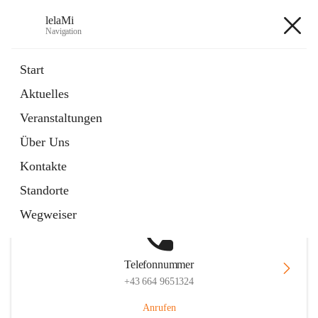
lelaMi
Navigation
lelaMi
Start
Aktuelles
Veranstaltungen
Hauptadresse
Über Uns
Anna Steurergasse 1, 2752 Wöllersdorf-Steinabrückl, AUT
Kontakte
Auf Karte ansehen
Standorte
Wegweiser
Telefonnummer
+43 664 9651324
Anrufen