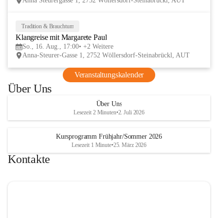
Anna Steurergasse 1, 2752 Wöllersdorf-Steinabrückl, AUT
und Besucher und auf zwei inspirierende 
verschmelzen.
Tage im lelaMi Generationenhaus! 💚
📸👧🧒 
27. Juni | Fotowalk 
Tradition & Brauchtum
16
Auch für unsere jüngsten Bes
Klangreise mit Margarete Paul
AUG
etwas Besonderes vorbereite
So., 16. Aug., 17:00
+2 Weitere
Anna-Steurer-Gasse 1, 2752 Wöllersdorf-Steinabrückl, AUT
„Fotowalk für Kinder“ mit 
Rössle entdecken die Kinder 
Veranstaltungskalender
Umgebung durch die Linse u
Über Uns
spielerisch die Welt der Foto
kennen. 
Über Uns
Lesezeit 2 Minuten
•
2. Juli 2026
Kursprogramm Frühjahr/Sommer 2026
Lesezeit 1 Minute
•
25. März 2026
Kontakte