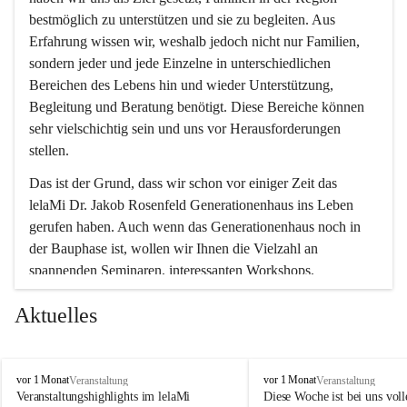
bestmöglich zu unterstützen und sie zu begleiten. Aus 
Erfahrung wissen wir, weshalb jedoch nicht nur Familien, 
sondern jeder und jede Einzelne in unterschiedlichen 
Bereichen des Lebens hin und wieder Unterstützung, 
Begleitung und Beratung benötigt. Diese Bereiche können 
sehr vielschichtig sein und uns vor Herausforderungen 
stellen.
Das ist der Grund, dass wir schon vor einiger Zeit das 
lelaMi Dr. Jakob Rosenfeld Generationenhaus ins Leben 
gerufen haben. Auch wenn das Generationenhaus noch in 
der Bauphase ist, wollen wir Ihnen die Vielzahl an 
spannenden Seminaren, interessanten Workshops, 
Bewegungskursen und Freizeitaktivitäten nicht vorenthalten.
Aktuelles
In diesem Sinne wünschen wir Ihnen viel Spaß beim 
gemeinsamen Erleben, Austauschen und Erfahrungen 
sammeln.
l
l
vor 1 Monat
vor 1 Monat
Veranstaltung
Veranstaltung
e
e
Veranstaltungshighlights im lelaMi 
Diese Woche ist bei uns volle