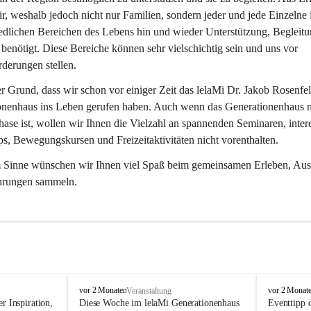
r, weshalb jedoch nicht nur Familien, sondern jeder und jede Einzelne 
edlichen Bereichen des Lebens hin und wieder Unterstützung, Begleitu
benötigt. Diese Bereiche können sehr vielschichtig sein und uns vor 
derungen stellen.
er Grund, dass wir schon vor einiger Zeit das lelaMi Dr. Jakob Rosenfel
onenhaus ins Leben gerufen haben. Auch wenn das Generationenhaus n
ase ist, wollen wir Ihnen die Vielzahl an spannenden Seminaren, inter
, Bewegungskursen und Freizeitaktivitäten nicht vorenthalten.
m Sinne wünschen wir Ihnen viel Spaß beim gemeinsamen Erleben, Aus
hrungen sammeln.
l
l
vor 2 Monaten
vor 2 Monat
Veranstaltung
e
e
r Inspiration, 
Diese Woche im lelaMi Generationenhaus 
Eventtipp 