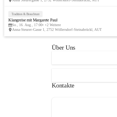
Anna Steurergasse 1, 2752 Wöllersdorf-Steinabrückl, AUT
und Besucher und auf zwei inspirierende 
verschmelzen.
Tage im lelaMi Generationenhaus! 💚
📸👧🧒 
27. Juni | Fotowalk 
Tradition & Brauchtum
Auch für unsere jüngsten Bes
Klangreise mit Margarete Paul
etwas Besonderes vorbereite
So., 16. Aug., 17:00
+2 Weitere
Anna-Steurer-Gasse 1, 2752 Wöllersdorf-Steinabrückl, AUT
„Fotowalk für Kinder“ mit 
Rössle entdecken die Kinder 
Umgebung durch die Linse u
Über Uns
spielerisch die Welt der Foto
kennen. 
Kontakte