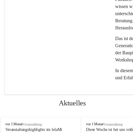
wissen wi
unterschi
Beratung 
Herausfor
Das ist d
Generati
der Bauph
Workshops
In diese
und Erfa
Aktuelles
l
l
vor 1 Monat
vor 1 Monat
Veranstaltung
Veranstaltung
e
e
Veranstaltungshighlights im lelaMi 
Diese Woche ist bei uns volle