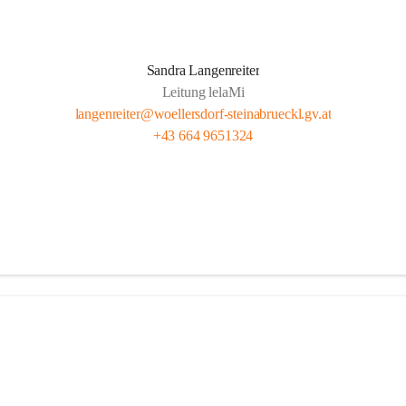
Sandra Langenreiter
Leitung lelaMi
langenreiter@woellersdorf-steinabrueckl.gv.at
+43 664 9651324