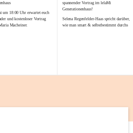
l
enhaus
spannender Vortrag im lelaMi 
a
Generationenhaus!
M
 um 18:00 Uhr erwartet euch 
i
nder und kostenloser Vortrag 
Selena Regenfelder-Haas spricht darüber, 
 Maria Macheiner.
wie man smart & selbstbestimmt durchs 
Leben geht 💡🌱
es Abends: „Darm & Emotion“
📅 12. Mai
frei
🕕 18:00 – 19:00 Uhr
📍 lelaMi Generationenhaus
 uns auf euren Besuch! 💛
Kommt vorbei, lasst Euch inspirieren und 
nehmt neue Impulse für Euren Alltag mit! 
Wir freuen uns auf Euch 💛
14
AUG