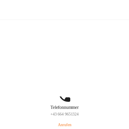
lelaMi
Hauptadresse
Anna Steurergasse 1, 2752 Wöllersdorf-Steinabrückl, AUT
Auf Karte ansehen
Telefonnummer
+43 664 9651324
Anrufen