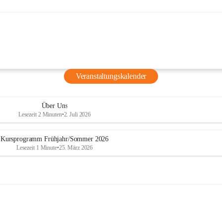
für Kinder
ucher ist 
t: Beim 
Natascha 
ihre 
Veranstaltungskalender
nd lernen 
grafie 
Über Uns
Lesezeit 2 Minuten
•
2. Juli 2026
Kursprogramm Frühjahr/Sommer 2026
Lesezeit 1 Minute
•
25. März 2026