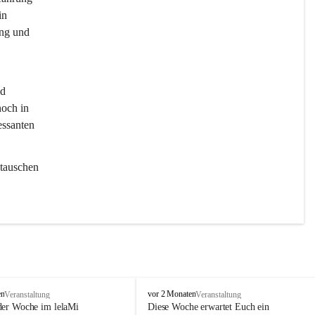
in 
ng und 
d 
och in 
essanten 
tauschen 
l
en
vor 2 Monaten
Veranstaltung
Veranstaltung
e
der Woche im lelaMi 
Diese Woche erwartet Euch ein 