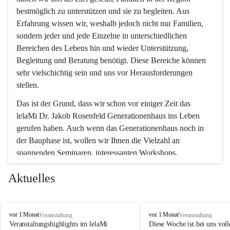
bestmöglich zu unterstützen und sie zu begleiten. Aus 
Erfahrung wissen wir, weshalb jedoch nicht nur Familien, 
sondern jeder und jede Einzelne in unterschiedlichen 
Bereichen des Lebens hin und wieder Unterstützung, 
Begleitung und Beratung benötigt. Diese Bereiche können 
sehr vielschichtig sein und uns vor Herausforderungen 
stellen.
Das ist der Grund, dass wir schon vor einiger Zeit das 
lelaMi Dr. Jakob Rosenfeld Generationenhaus ins Leben 
gerufen haben. Auch wenn das Generationenhaus noch in 
der Bauphase ist, wollen wir Ihnen die Vielzahl an 
spannenden Seminaren, interessanten Workshops, 
Bewegungskursen und Freizeitaktivitäten nicht vorenthalten.
Aktuelles
In diesem Sinne wünschen wir Ihnen viel Spaß beim 
gemeinsamen Erleben, Austauschen und Erfahrungen 
sammeln.
l
l
vor 1 Monat
vor 1 Monat
Veranstaltung
Veranstaltung
e
e
Veranstaltungshighlights im lelaMi 
Diese Woche ist bei uns volle