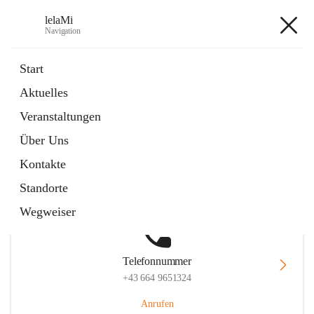
lelaMi
Navigation
lelaMi
Start
Aktuelles
Veranstaltungen
Hauptadresse
Über Uns
Anna Steurergasse 1, 2752 Wöllersdorf-Steinabrückl, AUT
Kontakte
Auf Karte ansehen
Standorte
Wegweiser
Telefonnummer
+43 664 9651324
Anrufen