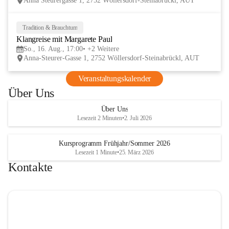
Anna Steurergasse 1, 2752 Wöllersdorf-Steinabrückl, AUT
und Besucher und auf zwei inspirierende 
verschmelzen.
Tage im lelaMi Generationenhaus! 💚
📸👧🧒 
27. Juni | Fotowalk 
Tradition & Brauchtum
16
Auch für unsere jüngsten Bes
Klangreise mit Margarete Paul
AUG
etwas Besonderes vorbereite
So., 16. Aug., 17:00
+2 Weitere
Anna-Steurer-Gasse 1, 2752 Wöllersdorf-Steinabrückl, AUT
„Fotowalk für Kinder“ mit 
Rössle entdecken die Kinder 
Veranstaltungskalender
Umgebung durch die Linse u
Über Uns
spielerisch die Welt der Foto
kennen. 
Über Uns
Lesezeit 2 Minuten
•
2. Juli 2026
Kursprogramm Frühjahr/Sommer 2026
Lesezeit 1 Minute
•
25. März 2026
Kontakte