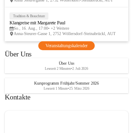
Anna Steurergasse 1, 2752 Wöllersdorf-Steinabrückl, AUT
und Besucher und auf zwei inspirierende 
verschmelzen.
Tage im lelaMi Generationenhaus! 💚
📸👧🧒 
27. Juni | Fotowalk 
Tradition & Brauchtum
16
Auch für unsere jüngsten Bes
Klangreise mit Margarete Paul
AUG
etwas Besonderes vorbereite
So., 16. Aug., 17:00
+2 Weitere
Anna-Steurer-Gasse 1, 2752 Wöllersdorf-Steinabrückl, AUT
„Fotowalk für Kinder“ mit 
Rössle entdecken die Kinder 
Veranstaltungskalender
Umgebung durch die Linse u
Über Uns
spielerisch die Welt der Foto
kennen. 
Über Uns
Lesezeit 2 Minuten
•
2. Juli 2026
Kursprogramm Frühjahr/Sommer 2026
Lesezeit 1 Minute
•
25. März 2026
Kontakte