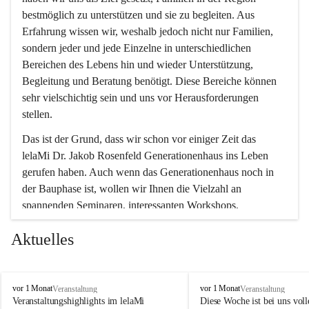
bestmöglich zu unterstützen und sie zu begleiten. Aus 
Erfahrung wissen wir, weshalb jedoch nicht nur Familien, 
sondern jeder und jede Einzelne in unterschiedlichen 
Bereichen des Lebens hin und wieder Unterstützung, 
Begleitung und Beratung benötigt. Diese Bereiche können 
sehr vielschichtig sein und uns vor Herausforderungen 
stellen.
Das ist der Grund, dass wir schon vor einiger Zeit das 
lelaMi Dr. Jakob Rosenfeld Generationenhaus ins Leben 
gerufen haben. Auch wenn das Generationenhaus noch in 
der Bauphase ist, wollen wir Ihnen die Vielzahl an 
spannenden Seminaren, interessanten Workshops, 
Bewegungskursen und Freizeitaktivitäten nicht vorenthalten.
Aktuelles
In diesem Sinne wünschen wir Ihnen viel Spaß beim 
gemeinsamen Erleben, Austauschen und Erfahrungen 
sammeln.
l
l
vor 1 Monat
vor 1 Monat
Veranstaltung
Veranstaltung
e
e
Veranstaltungshighlights im lelaMi 
Diese Woche ist bei uns volle