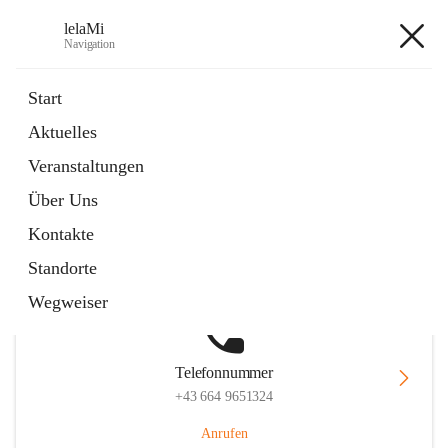
lelaMi
Navigation
lelaMi
Start
Aktuelles
Veranstaltungen
Hauptadresse
Über Uns
Anna Steurergasse 1, 2752 Wöllersdorf-Steinabrückl, AUT
Kontakte
Auf Karte ansehen
Standorte
Wegweiser
Telefonnummer
+43 664 9651324
Anrufen