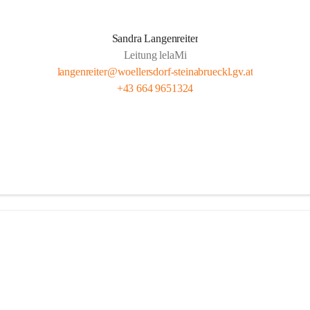
Sandra Langenreiter
Leitung lelaMi
langenreiter@woellersdorf-steinabrueckl.gv.at
+43 664 9651324