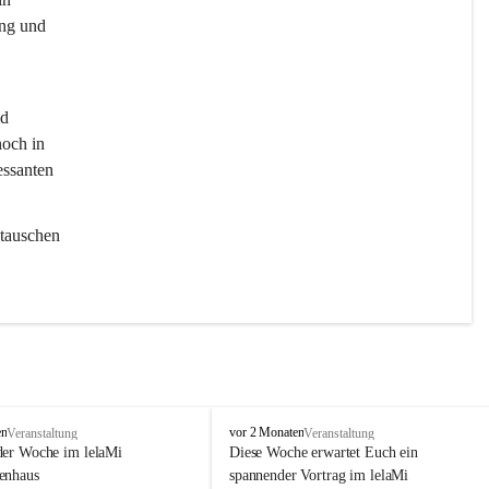
ng und 
d 
och in 
essanten 
tauschen 
l
en
vor 2 Monaten
Veranstaltung
Veranstaltung
e
der Woche im lelaMi 
Diese Woche erwartet Euch ein 
l
enhaus
spannender Vortrag im lelaMi 