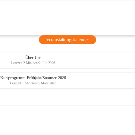
für Kinder
ucher ist 
t: Beim 
Natascha 
ihre 
Veranstaltungskalender
nd lernen 
grafie 
Über Uns
Lesezeit 2 Minuten
•
2. Juli 2026
Kursprogramm Frühjahr/Sommer 2026
Lesezeit 1 Minute
•
25. März 2026