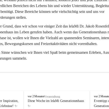
edlichen Bereichen des Lebens hin und wieder Unterstützung, Begleitu
benötigt. Diese Bereiche können sehr vielschichtig sein und uns vor 
derungen stellen.
er Grund, dass wir schon vor einiger Zeit das lelaMi Dr. Jakob Rosenfel
onenhaus ins Leben gerufen haben. Auch wenn das Generationenhaus n
ase ist, wollen wir Ihnen die Vielzahl an spannenden Seminaren, inter
, Bewegungskursen und Freizeitaktivitäten nicht vorenthalten.
m Sinne wünschen wir Ihnen viel Spaß beim gemeinsamen Erleben, Aus
hrungen sammeln.
l
l
vor 2 Monaten
vor 2 Monat
Veranstaltung
e
e
r Inspiration, 
Diese Woche im lelaMi Generationenhaus 
Eventtipp 
l
l
Erlebnisse! ✨
✨
Generation