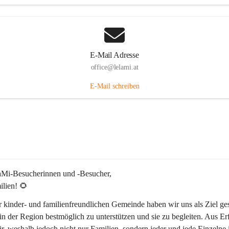
E-Mail Adresse
office@lelami.at
E-Mail schreiben
laMi-Besucherinnen und -Besucher, 
ilien! 🌻
r kinder- und familienfreundlichen Gemeinde haben wir uns als Ziel ges
in der Region bestmöglich zu unterstützen und sie zu begleiten. Aus Er
r, weshalb jedoch nicht nur Familien, sondern jeder und jede Einzelne 