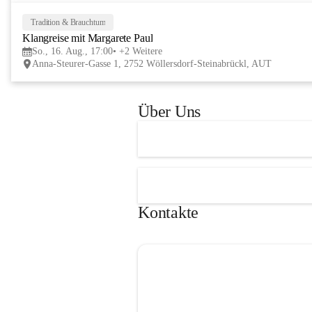
Tage im lelaMi Generationenhaus! 💚
📸👧🧒 
27. Juni | Fotowalk 
Tradition & Brauchtum
Auch für unsere jüngsten Bes
Klangreise mit Margarete Paul
etwas Besonderes vorbereite
So., 16. Aug., 17:00
+2 Weitere
Anna-Steurer-Gasse 1, 2752 Wöllersdorf-Steinabrückl, AUT
„Fotowalk für Kinder“ mit 
Rössle entdecken die Kinder 
Umgebung durch die Linse u
Über Uns
spielerisch die Welt der Foto
kennen. 
Kontakte