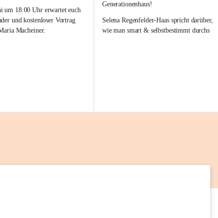
a
Generationenhaus!
M
 um 18:00 Uhr erwartet euch 
i
nder und kostenloser Vortrag 
Selena Regenfelder-Haas spricht darüber, 
 Maria Macheiner.
wie man smart & selbstbestimmt durchs 
Leben geht 💡🌱
es Abends: „Darm & Emotion“
📅 12. Mai
frei
🕕 18:00 – 19:00 Uhr
📍 lelaMi Generationenhaus
 uns auf euren Besuch! 💛
Kommt vorbei, lasst Euch inspirieren und 
nehmt neue Impulse für Euren Alltag mit! 
Wir freuen uns auf Euch 💛
7
AUG