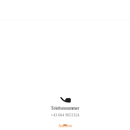
lelaMi
Hauptadresse
Anna Steurergasse 1, 2752 Wöllersdorf-Steinabrückl, AUT
Auf Karte ansehen
Telefonnummer
+43 664 9651324
Anrufen