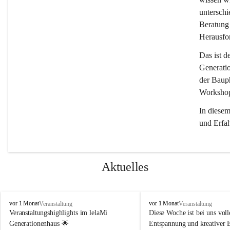
unterschi
Beratung 
Herausfor
Das ist d
Generati
der Bauph
Workshops
In diese
und Erfa
Aktuelles
l
l
vor 1 Monat
vor 1 Monat
Veranstaltung
Veranstaltung
e
e
Veranstaltungshighlights im lelaMi 
Diese Woche ist bei uns volle
l
l
Generationenhaus 🌟
Entspannung und kreativer 