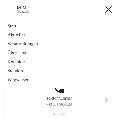
lelaMi
Navigation
lelaMi
Start
Aktuelles
Veranstaltungen
Hauptadresse
Über Uns
Anna Steurergasse 1, 2752 Wöllersdorf-Steinabrückl, AUT
Kontakte
Auf Karte ansehen
Standorte
Wegweiser
Telefonnummer
+43 664 9651324
Anrufen