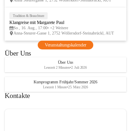
Anna Steurergasse 1, 2752 Wöllersdorf-Steinabrückl, AUT
und Besucher und auf zwei inspirierende 
verschmelzen.
Tage im lelaMi Generationenhaus! 💚
📸👧🧒 
27. Juni | Fotowalk 
Tradition & Brauchtum
16
Auch für unsere jüngsten Bes
Klangreise mit Margarete Paul
AUG
etwas Besonderes vorbereite
So., 16. Aug., 17:00
+2 Weitere
Anna-Steurer-Gasse 1, 2752 Wöllersdorf-Steinabrückl, AUT
„Fotowalk für Kinder“ mit 
Rössle entdecken die Kinder 
Veranstaltungskalender
Umgebung durch die Linse u
Über Uns
spielerisch die Welt der Foto
kennen. 
Über Uns
Lesezeit 2 Minuten
•
2. Juli 2026
Kursprogramm Frühjahr/Sommer 2026
Lesezeit 1 Minute
•
25. März 2026
Kontakte