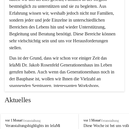
bestmöglich zu unterstützen und sie zu begleiten. Aus 
Erfahrung wissen wir, weshalb jedoch nicht nur Familien, 
sondern jeder und jede Einzelne in unterschiedlichen 
Bereichen des Lebens hin und wieder Unterstützung, 
Begleitung und Beratung benötigt. Diese Bereiche können 
sehr vielschichtig sein und uns vor Herausforderungen 
stellen.
Das ist der Grund, dass wir schon vor einiger Zeit das 
lelaMi Dr. Jakob Rosenfeld Generationenhaus ins Leben 
gerufen haben. Auch wenn das Generationenhaus noch in 
der Bauphase ist, wollen wir Ihnen die Vielzahl an 
spannenden Seminaren, interessanten Workshops, 
Bewegungskursen und Freizeitaktivitäten nicht vorenthalten.
Aktuelles
In diesem Sinne wünschen wir Ihnen viel Spaß beim 
gemeinsamen Erleben, Austauschen und Erfahrungen 
sammeln.
l
l
vor 1 Monat
vor 1 Monat
Veranstaltung
Veranstaltung
e
e
Veranstaltungshighlights im lelaMi 
Diese Woche ist bei uns volle