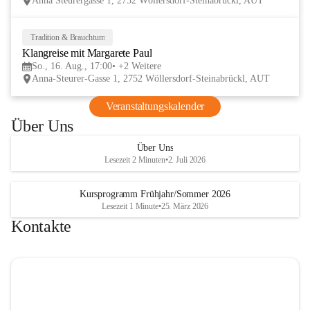
Anna Steurergasse 1, 2752 Wöllersdorf-Steinabrückl, AUT
und Besucher und auf zwei inspirierende 
verschmelzen.
Tage im lelaMi Generationenhaus! 💚
📸👧🧒 
27. Juni | Fotowalk 
Tradition & Brauchtum
16
Auch für unsere jüngsten Bes
Klangreise mit Margarete Paul
AUG
etwas Besonderes vorbereite
So., 16. Aug., 17:00
+2 Weitere
Anna-Steurer-Gasse 1, 2752 Wöllersdorf-Steinabrückl, AUT
„Fotowalk für Kinder“ mit 
Rössle entdecken die Kinder 
Veranstaltungskalender
Umgebung durch die Linse u
Über Uns
spielerisch die Welt der Foto
kennen. 
Über Uns
Lesezeit 2 Minuten
•
2. Juli 2026
Kursprogramm Frühjahr/Sommer 2026
Lesezeit 1 Minute
•
25. März 2026
Kontakte