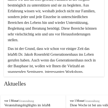
bestmöglich zu unterstützen und sie zu begleiten. Aus 
Erfahrung wissen wir, weshalb jedoch nicht nur Familien, 
sondern jeder und jede Einzelne in unterschiedlichen 
Bereichen des Lebens hin und wieder Unterstützung, 
Begleitung und Beratung benötigt. Diese Bereiche können 
sehr vielschichtig sein und uns vor Herausforderungen 
stellen.
Das ist der Grund, dass wir schon vor einiger Zeit das 
lelaMi Dr. Jakob Rosenfeld Generationenhaus ins Leben 
gerufen haben. Auch wenn das Generationenhaus noch in 
der Bauphase ist, wollen wir Ihnen die Vielzahl an 
spannenden Seminaren, interessanten Workshops, 
Bewegungskursen und Freizeitaktivitäten nicht vorenthalten.
Aktuelles
In diesem Sinne wünschen wir Ihnen viel Spaß beim 
gemeinsamen Erleben, Austauschen und Erfahrungen 
sammeln.
l
l
vor 1 Monat
vor 1 Monat
Veranstaltung
Veranstaltung
e
e
Veranstaltungshighlights im lelaMi 
Diese Woche ist bei uns volle