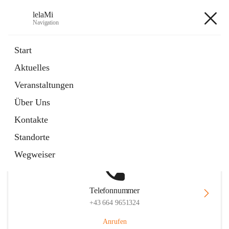
lelaMi
Navigation
lelaMi
Start
Aktuelles
Veranstaltungen
Hauptadresse
Über Uns
Anna Steurergasse 1, 2752 Wöllersdorf-Steinabrückl, AUT
Kontakte
Auf Karte ansehen
Standorte
Wegweiser
Telefonnummer
+43 664 9651324
Anrufen