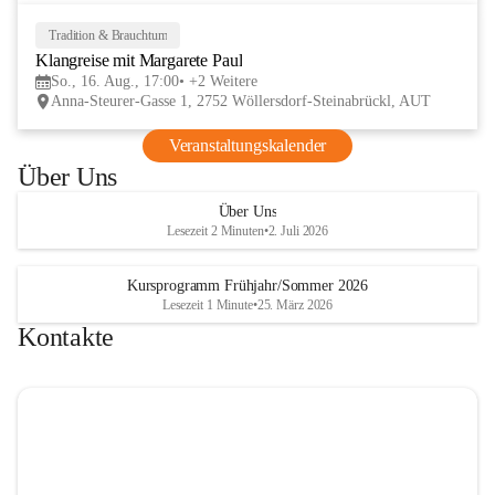
Tage im lelaMi Generationenhaus! 💚
📸👧🧒 
27. Juni | Fotowalk 
Tradition & Brauchtum
16
Auch für unsere jüngsten Bes
Klangreise mit Margarete Paul
AUG
etwas Besonderes vorbereite
So., 16. Aug., 17:00
+2 Weitere
Anna-Steurer-Gasse 1, 2752 Wöllersdorf-Steinabrückl, AUT
„Fotowalk für Kinder“ mit 
Rössle entdecken die Kinder 
Veranstaltungskalender
Umgebung durch die Linse u
Über Uns
spielerisch die Welt der Foto
kennen. 
Über Uns
Lesezeit 2 Minuten
•
2. Juli 2026
Kursprogramm Frühjahr/Sommer 2026
Lesezeit 1 Minute
•
25. März 2026
Kontakte