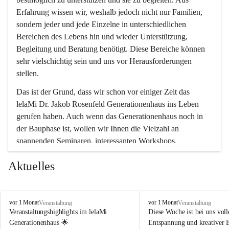
Erfahrung wissen wir, weshalb jedoch nicht nur Familien, 
sondern jeder und jede Einzelne in unterschiedlichen 
Bereichen des Lebens hin und wieder Unterstützung, 
Begleitung und Beratung benötigt. Diese Bereiche können 
sehr vielschichtig sein und uns vor Herausforderungen 
stellen.
Das ist der Grund, dass wir schon vor einiger Zeit das 
lelaMi Dr. Jakob Rosenfeld Generationenhaus ins Leben 
gerufen haben. Auch wenn das Generationenhaus noch in 
der Bauphase ist, wollen wir Ihnen die Vielzahl an 
spannenden Seminaren, interessanten Workshops, 
Bewegungskursen und Freizeitaktivitäten nicht vorenthalten.
Aktuelles
In diesem Sinne wünschen wir Ihnen viel Spaß beim 
gemeinsamen Erleben, Austauschen und Erfahrungen 
sammeln.
l
l
vor 1 Monat
vor 1 Monat
Veranstaltung
Veranstaltung
e
e
Veranstaltungshighlights im lelaMi 
Diese Woche ist bei uns volle
l
l
Generationenhaus 🌟
Entspannung und kreativer 