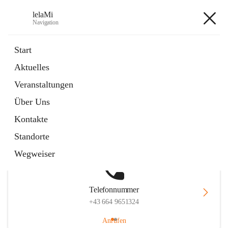
lelaMi
Navigation
lelaMi
Start
Aktuelles
Veranstaltungen
Hauptadresse
Über Uns
Anna Steurergasse 1, 2752 Wöllersdorf-Steinabrückl, AUT
Kontakte
Auf Karte ansehen
Standorte
Wegweiser
Telefonnummer
+43 664 9651324
Anrufen