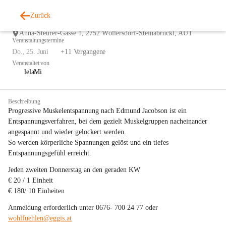
22
Zurück
Progressive Muskelentspannung nach Jacobsen
JAN
Do., 22. Jan. 2026, 17:30 - 18:30
+11 Vergangene
Anna-Steurer-Gasse 1, 2752 Wöllersdorf-Steinabrückl, AUT
Veranstaltungstermine
Do., 25. Juni
+11 Vergangene
Veranstaltet von
lelaMi
Beschreibung
Progressive Muskelentspannung nach Edmund Jacobson ist ein 
Entspannungsverfahren, bei dem gezielt Muskelgruppen nacheinander 
angespannt und wieder gelockert werden.
So werden körperliche Spannungen gelöst und ein tiefes 
Entspannungsgefühl erreicht.
Jeden zweiten Donnerstag an den geraden KW
€ 20 / 1 Einheit
€ 180/ 10 Einheiten
Anmeldung erforderlich unter 0676- 700 24 77 oder 
wohlfuehlen@eggis.at