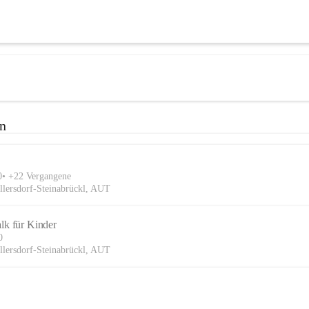
en
0
+22 Vergangene
llersdorf-Steinabrückl, AUT
lk für Kinder
0
llersdorf-Steinabrückl, AUT